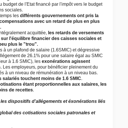
 budget de l'Etat financé par l'impôt vers le budget
ons sociales.
 temps les
différents gouvernements ont pris la
 compensations avec un retard de plus en plus
s.
intégralement acquittée,
les retards de versements
r l'équilibre financier des caisses sociales et
peu plus le "trou".
es à un plafond de salaire (1.6SMIC) et dégressive
(allégement de 26.1% pour une salaire égal au SMIC
ieur à 1.6 SMIC), les
exonérations agissent
s
. Les employeurs, pour bénéficier pleinement du
riés à un niveau de rémunération à un niveau bas.
 salariés touchent moins de 1.6 SMIC
.
cotisations étant proportionnelles aux salaires, les
ins de recettes
.
es dispositifs d'allégements et éxonérations liés
global des cotisations sociales patronales et