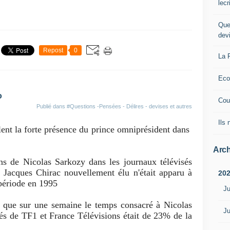
lec
Que
dev
Repost
0
La 
Eco
o
Cou
Publié dans
#Questions -Pensées - Délires - devises et autres
Ils
ent la forte présence du prince omniprésident dans
Arch
s de Nicolas Sarkozy dans les journaux télévisés
 Jacques Chirac nouvellement élu n'était apparu à
20
 période en 1995
Ju
 que sur une semaine le temps consacré à Nicolas
Ju
és de TF1 et France Télévisions était de 23% de la