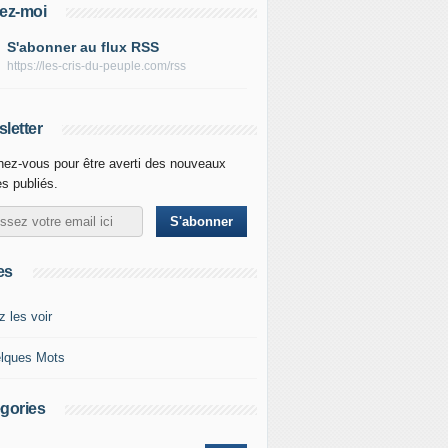
ez-moi
S'abonner au flux RSS
https://les-cris-du-peuple.com/rss
letter
ez-vous pour être averti des nouveaux
es publiés.
es
z les voir
lques Mots
gories