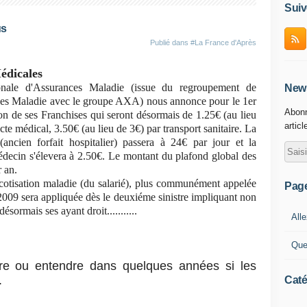
Suiv
us
Publié dans
#La France d'Après
édicales
nale d'Assurances Maladie (issue du regroupement de
News
ces Maladie avec le groupe AXA) nous annonce pour le 1er
Abonn
n de ses Franchises qui seront désormais de 1.25€ (au lieu
articl
te médical, 3.50€ (au lieu de 3€) par transport sanitaire. La
 (ancien forfait hospitalier) passera à 24€ par jour et la
médecin s'élevera à 2.50€. Le montant du plafond global des
r an.
cotisation maladie (du salarié), plus communément appelée
Pag
2009 sera appliquée dès le deuxiéme sinistre impliquant non
sormais ses ayant droit...........
Alle
Que
lire ou entendre dans quelques années si les
.
Caté