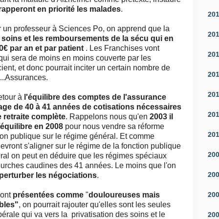
rapperont en priorité les malades
.
20
 un professeur à Sciences Po, on apprend que la
20
 soins et les remboursements de la sécu qui en
€ par an et par patient
. Les Franchises vont
20
qui sera de moins en moins couverte par les
ient, et donc pourrait inciter un certain nombre de
20
....Assurances.
20
etour à
l'équilibre des comptes de l'assurance
age de 40 à 41 années de cotisations nécessaires
20
 retraite complète
. Rappelons nous qu'en
2003 il
'équilibre en 2008
pour nous vendre sa réforme
20
ion publique sur le régime général. Et comme
ront s'aligner sur le régime de la fonction publique
20
ral on peut en déduire que les régimes spéciaux
fourches caudines des 41 années. Le moins que l'on
20
perturber les négociations
.
20
sont
présentées comme
"
douloureuses mais
bles"
, on pourrait rajouter qu'elles sont les seules
rale qui va vers la privatisation des soins et le
20