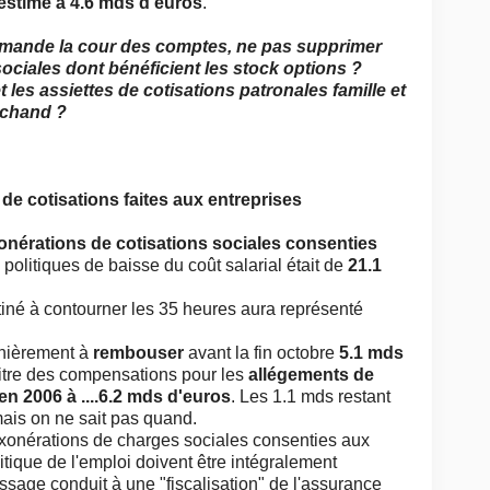
estimé à 4.6 mds d'euros
.
mande la cour des comptes, ne pas supprimer
sociales dont bénéficient les stock options ?
 les assiettes de cotisations patronales famille et
rchand ?
de cotisations faites aux entreprises
onérations de cotisations sociales consenties
politiques de baisse du coût salarial était de
21.1
tiné à contourner les 35 heures aura représenté
rnièrement à
rembouser
avant la fin octobre
5.1 mds
 titre des compensations pour les
allégements de
en 2006 à ....6.2 mds d'euros
. Les 1.1 mds restant
ais on ne sait pas quand.
onérations de charges sociales consenties aux
itique de l'emploi doivent être intégralement
ssage conduit à une "fiscalisation" de l'assurance