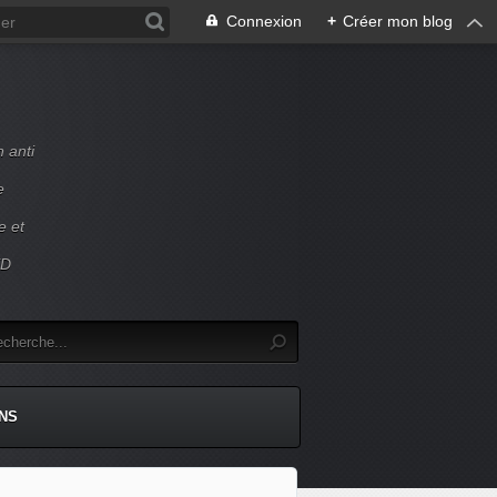
Connexion
+
Créer mon blog
 anti
e
e et
ED
NS