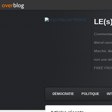
LE(s
Commentaire
libéral sa
Marché, lib
non une dé
FREE FRO
DÉMOCRATIE
POLITIQUE
IN