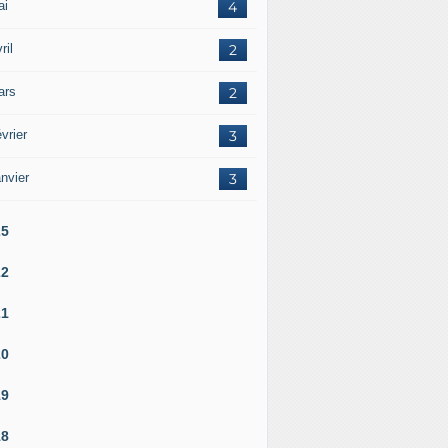
ai
4
ril
2
ars
2
vrier
3
nvier
3
25
22
21
20
19
18