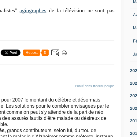
M
nalistes
"
agiographes
de la télévision ne sont pas
Av
M
Fé
Repost
0
Ja
20
20
Publié dans
#lecridupeuple
20
it pour 2007 le montant du célèbre et désormais
le. Les solutions pour le combler envisagées par le
20
nt comme on peut s'y attendre de la part de néo
n des assurés fautifs d'être malade ou désireux de
20
ble.
és
, grands contributeurs, selon lui, du trou de
20
isant la maladie d'Alzheimer comme prétexte, instaure