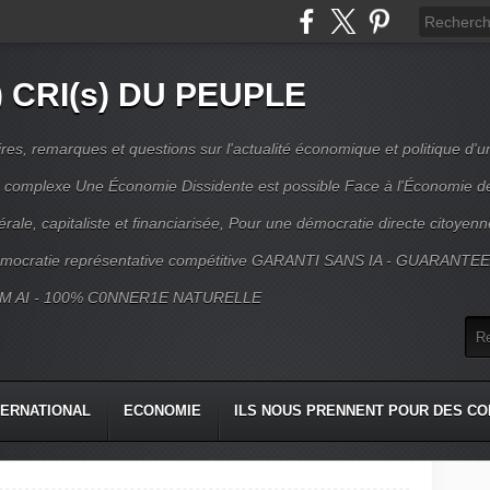
) CRI(s) DU PEUPLE
s, remarques et questions sur l'actualité économique et politique d'un
ns complexe Une Économie Dissidente est possible Face à l'Économie d
érale, capitaliste et financiarisée, Pour une démocratie directe citoyenn
mocratie représentative compétitive GARANTI SANS IA - GUARANTE
M AI - 100% C0NNER1E NATURELLE
TERNATIONAL
ECONOMIE
ILS NOUS PRENNENT POUR DES CO