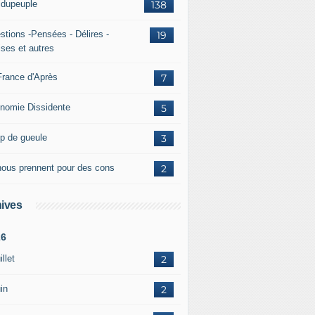
ridupeuple
138
stions -Pensées - Délires -
19
ises et autres
France d'Après
7
nomie Dissidente
5
p de gueule
3
 nous prennent pour des cons
2
ives
26
illet
2
in
2