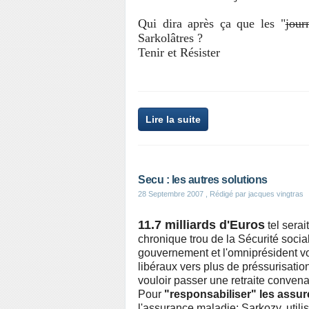
Qui dira après ça que les "
jour
Sarkolâtres ?
Tenir et Résister
Lire la suite
Secu : les autres solutions
28 Septembre 2007
, Rédigé par jacques vingtras
11.7 milliards d'Euros
tel sera
chronique trou de la Sécurité socia
gouvernement et l'omniprésident vo
libéraux vers plus de préssurisatio
vouloir passer une retraite convena
Pour
"responsabiliser" les assur
l'assurance maladie; Sarkozy, util