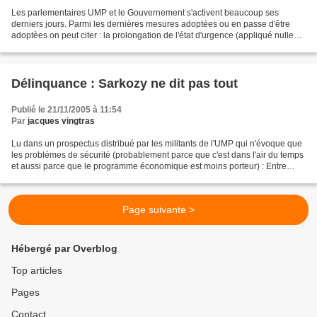
Les parlementaires UMP et le Gouvernement s'activent beaucoup ses
derniers jours. Parmi les dernières mesures adoptées ou en passe d'être
adoptèes on peut citer : la prolongation de l'état d'urgence (appliqué nulle
part pour le moment), l'approbation...
Délinquance : Sarkozy ne dit pas tout
Publié le 21/11/2005 à 11:54
Par
jacques vingtras
Lu dans un prospectus distribué par les militants de l'UMP qui n'évoque que
les problémes de sécurité (probablement parce que c'est dans l'air du temps
et aussi parce que le programme économique est moins porteur) : Entre
2002 et 2004, les chiffres de...
Page suivante >
Hébergé par Overblog
Top articles
Pages
Contact