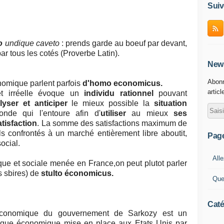
Suiv
o
undique caveto
: prends garde au boeuf par devant,
ar tous les cotés (Proverbe Latin).
News
Abonn
nomique parlent parfois
d'homo economicus.
articl
 et irréelle évoque un
individu rationnel
pouvant
lyser et anticiper
le mieux possible la
situation
nde qui l'entoure afin d'
utiliser
au mieux
ses
tisfaction
. La somme des satisfactions maximum de
 confrontés à un marché entièrement libre aboutit,
Pag
ocial.
Alle
que et sociale menée en France,on peut plutot parler
s sbires) de
stulto économicus.
Que
Caté
économique du gouvernement de Sarkozy est un
itique économique mise en place aux Etats Unis par