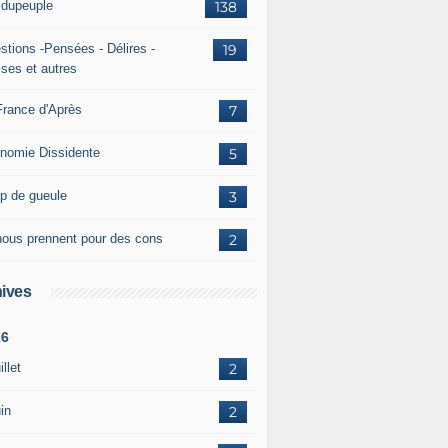
ridupeuple
138
stions -Pensées - Délires -
19
ises et autres
France d'Après
7
nomie Dissidente
5
p de gueule
3
 nous prennent pour des cons
2
ives
26
illet
2
in
2