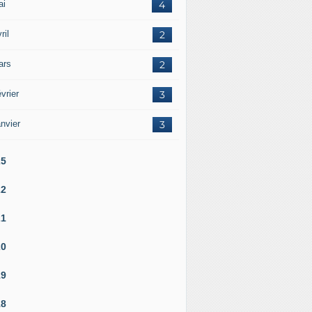
ai
4
ril
2
ars
2
vrier
3
nvier
3
25
22
21
20
19
18