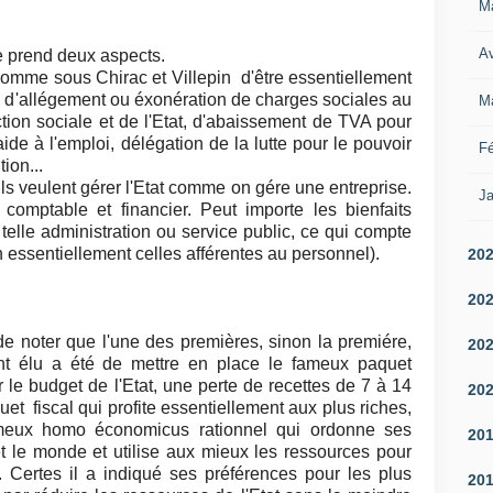
M
Av
 prend deux aspects.
 comme sous Chirac et Villepin d'être essentiellement
p d'allégement ou éxonération de charges sociales au
M
tion sociale et de l'Etat, d'abaissement de TVA pour
aide à l'emploi, délégation de la lutte pour le pouvoir
Fé
ion...
 ils veulent gérer l'Etat comme on gére une entreprise.
Ja
comptable et financier. Peut importe les bienfaits
telle administration ou service public, ce qui compte
n essentiellement celles afférentes au personnel).
20
20
 de noter que l'une des premières, sinon la premiére,
20
t élu a été de mettre en place le fameux paquet
 le budget de l'Etat, une perte de recettes de 7 à 14
20
uet fiscal qui profite essentiellement aux plus riches,
ameux homo économicus rationnel qui ordonne ses
20
et le monde et utilise aux mieux les ressources pour
 Certes il a indiqué ses préférences pour les plus
20