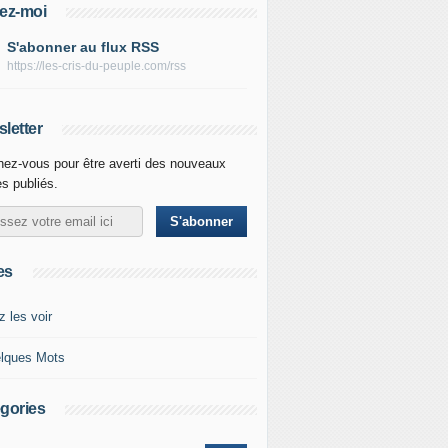
ez-moi
S'abonner au flux RSS
https://les-cris-du-peuple.com/rss
letter
ez-vous pour être averti des nouveaux
es publiés.
es
z les voir
lques Mots
gories