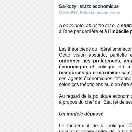
Sarkozy : stulto economicus
27 Août 2008
, Rédigé par jacques vingtras
A bove ante, ab asino retro, a
stult
à l'ane par derrière et à l'
imbécile
p
Les théoriciens du libéralisme éco
Cette vision absurde, partielle
ordonner ses préférences
,
ana
économique
et politique du mo
ressources pour maximiser sa sa
ces agents économiques rationnels
selon ces théoriciens au bien être s
Au regard de la politique économi
à propos du chef de l'Etat (et de se
Un modéle dépassé
Le fondement de la politique 
(mauvais) copier-coller de la pol