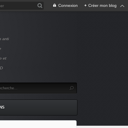
Connexion
+
Créer mon blog
 anti
e
e et
ED
NS