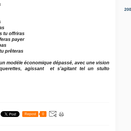
s
20
s
ras
 tu offriras
 feras payer
pas
tu prêteras
r un modéle économique dépassé, avec une vision
erettes, agissant et s'agitant tel un stulto
Repost
0