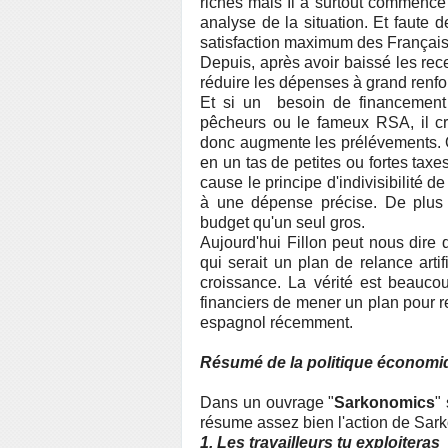
riches mais Il a surtout commencé 
analyse de la situation. Et faute d
satisfaction maximum des Français
Depuis, après avoir baissé les recet
réduire les dépenses à grand renfo
Et si un besoin de financement 
pêcheurs ou le fameux RSA, il cré
donc augmente les prélévements. O
en un tas de petites ou fortes taxe
cause le principe d'indivisibilité d
à une dépense précise. De plus il 
budget qu'un seul gros.
Aujourd'hui Fillon peut nous dire
qui serait un plan de relance artif
croissance. La vérité est beaucou
financiers de mener un plan pour r
espagnol récemment.
Résumé de la politique économi
Dans un ouvrage "
Sarkonomics
"
résume assez bien l'action de Sa
1. Les travailleurs tu exploiteras