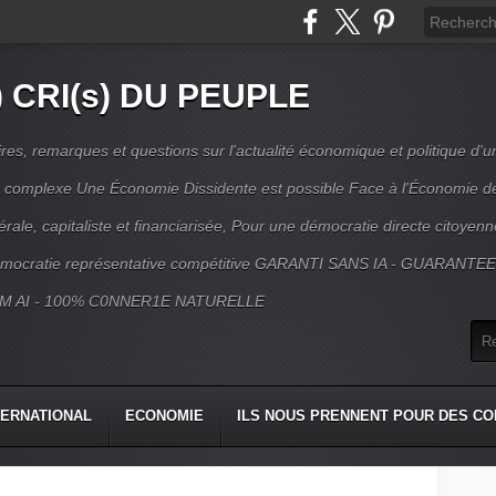
) CRI(s) DU PEUPLE
s, remarques et questions sur l'actualité économique et politique d'un
ns complexe Une Économie Dissidente est possible Face à l'Économie d
érale, capitaliste et financiarisée, Pour une démocratie directe citoyenn
mocratie représentative compétitive GARANTI SANS IA - GUARANTE
M AI - 100% C0NNER1E NATURELLE
TERNATIONAL
ECONOMIE
ILS NOUS PRENNENT POUR DES CO