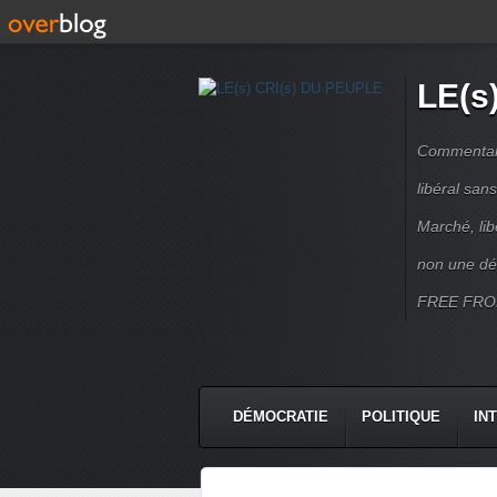
LE(s
Commentaire
libéral sa
Marché, lib
non une dé
FREE FRO
DÉMOCRATIE
POLITIQUE
IN