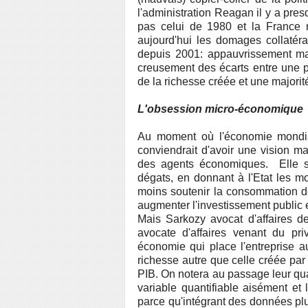
l'administration Reagan il y a pr
pas celui de 1980 et la France 
aujourd'hui les domages collatéra
depuis 2001: appauvrissement maje
creusement des écarts entre une pa
de la richesse créée et une majorit
L'obsession micro-économique
Au moment où l'économie mondial
conviendrait d'avoir une vision m
des agents économiques. Elle seu
dégats, en donnant à l'Etat les m
moins soutenir la consommation de
augmenter l'investissement public 
Mais Sarkozy avocat d'affaires de
avocate d'affaires venant du pri
économie qui place l'entreprise a
richesse autre que celle créée par 
PIB. On notera au passage leur quas
variable quantifiable aisément et
parce qu'intégrant des données pl