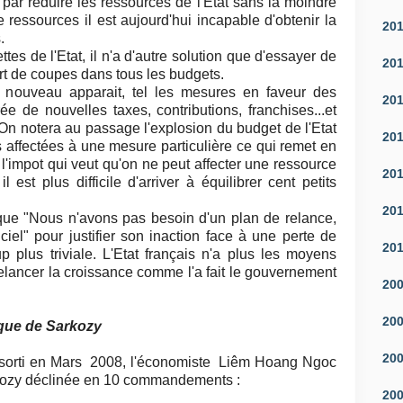
par réduire les ressources de l'Etat sans la moindre
e ressources il est aujourd'hui incapable d'obtenir la
20
.
tes de l'Etat, il n'a d'autre solution que d'essayer de
20
rt de coupes dans tous les budgets.
nouveau apparait, tel les mesures en faveur des
20
e de nouvelles taxes, contributions, franchises...et
n notera au passage l'explosion du budget de l'Etat
20
s affectées à une mesure particulière ce qui remet en
e l'impot qui veut qu'on ne peut affecter une ressource
20
est plus difficile d'arriver à équilibrer cent petits
20
 que "Nous n'avons pas besoin d'un plan de relance,
iciel" pour justifier son inaction face à une perte de
20
p plus triviale. L'Etat français n'a plus les moyens
elancer la croissance comme l'a fait le gouvernement
20
20
que de Sarkozy
20
 sorti en Mars 2008, l'économiste Liêm Hoang Ngoc
rkozy déclinée en 10 commandements :
20