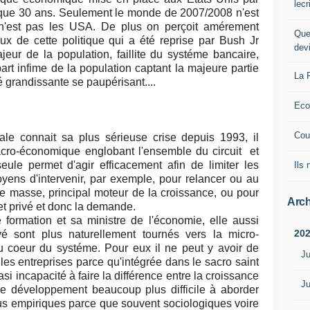
lec
esque 30 ans. Seulement le monde de 2007/2008 n'est
n'est pas les USA. De plus on perçoit amérement
Que
ux de cette politique qui a été reprise par Bush Jr
dev
ur de la population, faillite du systéme bancaire,
rt infime de la population captant la majeure partie
La 
é grandissante se paupérisant....
Eco
Cou
e connait sa plus sérieuse crise depuis 1993, il
acro-économique englobant l'ensemble du circuit et
le permet d'agir efficacement afin de limiter les
Ils
oyens d'intervenir, par exemple, pour relancer ou au
 masse, principal moteur de la croissance, ou pour
Arch
et privé et donc la demande.
 formation et sa ministre de l'économie, elle aussi
20
vé sont plus naturellement tournés vers la micro-
u coeur du systéme. Pour eux il ne peut y avoir de
Ju
les entreprises parce qu'intégrée dans le sacro saint
i incapacité à faire la différence entre la croissance
Ju
 le développement beaucoup plus difficile à aborder
us empiriques parce que souvent sociologiques voire