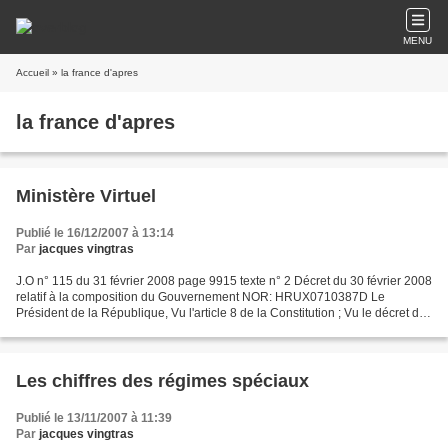
MENU
Accueil
» la france d'apres
la france d'apres
Ministère Virtuel
Publié le 16/12/2007 à 13:14
Par
jacques vingtras
J.O n° 115 du 31 février 2008 page 9915 texte n° 2 Décret du 30 février 2008
relatif à la composition du Gouvernement NOR: HRUX0710387D Le
Président de la République, Vu l'article 8 de la Constitution ; Vu le décret du
17 mai 2007 portant nomination du...
Les chiffres des régimes spéciaux
Publié le 13/11/2007 à 11:39
Par
jacques vingtras