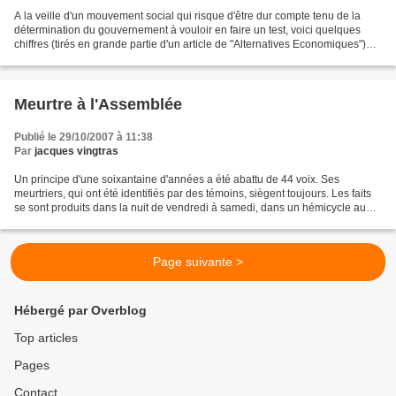
A la veille d'un mouvement social qui risque d'être dur compte tenu de la
détermination du gouvernement à vouloir en faire un test, voici quelques
chiffres (tirés en grande partie d'un article de "Alternatives Economiques")
qui peuvent permettre de se...
Meurtre à l'Assemblée
Publié le 29/10/2007 à 11:38
Par
jacques vingtras
Un principe d'une soixantaine d'années a été abattu de 44 voix. Ses
meurtriers, qui ont été identifiés par des témoins, siègent toujours. Les faits
se sont produits dans la nuit de vendredi à samedi, dans un hémicycle au
126 rue de l'Université à Paris....
Page suivante >
Hébergé par Overblog
Top articles
Pages
Contact