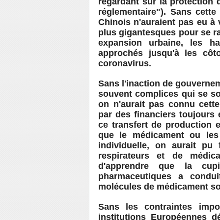
regardant sur la protection 
réglementaire"). Sans cett
Chinois n'auraient pas eu à 
plus gigantesques pour se r
expansion urbaine, les ha
approchés jusqu'à les côt
coronavirus.
Sans l'inaction de gouverne
souvent complices qui se so
on n'aurait pas connu cett
par des financiers toujours 
ce transfert de production 
que le médicament ou les 
individuelle, on aurait p
respirateurs et de médic
d'apprendre que la cupi
pharmaceutiques a condu
molécules de médicament son
Sans les contraintes im
institutions Européennes 