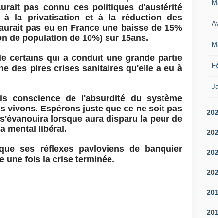
M
urait pas connu ces politiques d'austérité
 à la privatisation et à la réduction des
Av
y aurait pas eu en France une baisse de 15%
on de population de 10%) sur 15ans.
M
 de certains qui a conduit une grande partie
Fé
ne des pires crises sanitaires qu'elle a eu à
Ja
ris conscience de l'absurdité du système
 vivons. Espérons juste que ce ne soit pas
20
s'évanouira lorsque aura disparu la peur de
 mental libéral.
20
 que ses réflexes pavloviens de banquier
20
te une fois la crise terminée.
20
20
20