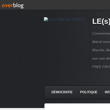
LE(s
Commentaire
libéral sa
Marché, lib
non une dé
FREE FRO
DÉMOCRATIE
POLITIQUE
IN