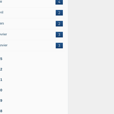
ai
4
ril
2
ars
2
vrier
3
nvier
3
25
22
21
20
19
18