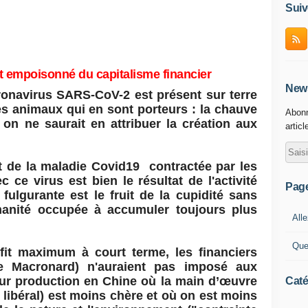
Suiv
uit empoisonné du capitalisme financier
News
oronavirus SARS-CoV-2 est présent sur terre
es animaux qui en sont porteurs : la chauve
Abonn
 on ne saurait en attribuer la création aux
articl
 de la maladie Covid19 contractée par les
ce virus est bien le résultat de l'activité
Pag
fulgurante est le fruit de la cupidité sans
manité occupée à accumuler toujours plus
Alle
Que
fit maximum à court terme, les financiers
ge Macronard) n'auraient pas imposé aux
leur production en Chine où la main d’œuvre
Caté
 libéral) est moins chère et où on est moins