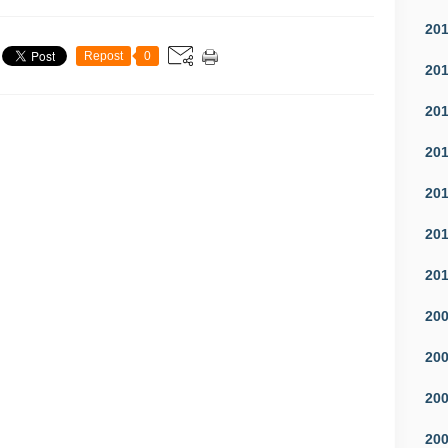
20
Repost
0
20
20
20
20
20
20
20
20
20
20