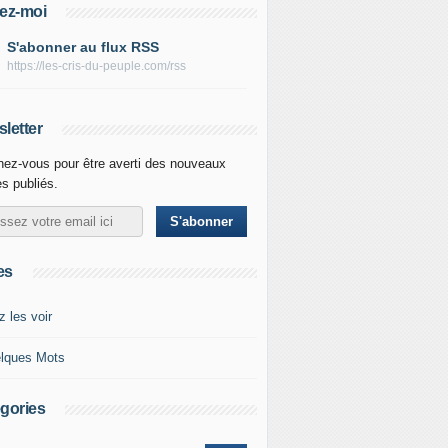
ez-moi
S'abonner au flux RSS
https://les-cris-du-peuple.com/rss
letter
ez-vous pour être averti des nouveaux
es publiés.
es
z les voir
lques Mots
gories