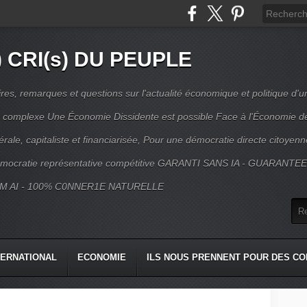
) CRI(s) DU PEUPLE
s, remarques et questions sur l'actualité économique et politique d'un
ns complexe Une Économie Dissidente est possible Face à l'Économie d
érale, capitaliste et financiarisée, Pour une démocratie directe citoyenn
mocratie représentative compétitive GARANTI SANS IA - GUARANTE
M AI - 100% C0NNER1E NATURELLE
TERNATIONAL
ECONOMIE
ILS NOUS PRENNENT POUR DES CO