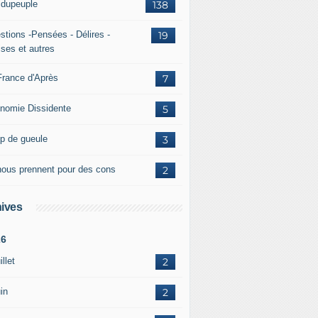
ridupeuple
138
stions -Pensées - Délires -
19
ises et autres
France d'Après
7
nomie Dissidente
5
p de gueule
3
 nous prennent pour des cons
2
ives
26
illet
2
in
2