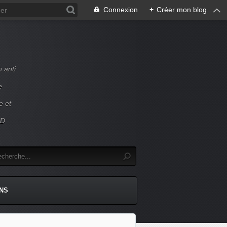
Connexion
+
Créer mon blog
 anti
e
e et
ED
NS