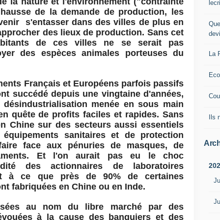
de la nature et l'environnement ("contrainte
lec
e hausse de la demande de production, les
venir s'entasser dans des villes de plus en
Que
approcher des lieux de production. Sans cet
dev
bitants de ces villes ne se serait pas
oyer des espèces animales porteuses du
La 
Eco
ments Français et Européens parfois passifs
nt succédé depuis une vingtaine d'années,
Cou
e désindustrialisation menée en sous main
en quête de profits faciles et rapides. Sans
Ils
en Chine sur des secteurs aussi essentiels
équipements sanitaires et de protection
Arch
u faire face aux pénuries de masques, de
aments. Et l'on aurait pas eu le choc
dité des actionnaires de laboratoires
20
it à ce que près de 90% de certaines
Ju
t fabriquées en Chine ou en Inde.
Ju
posées au nom du libre marché par des
dévouées à la cause des banquiers et des