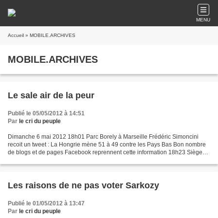
MENU
Accueil
» MOBILE.ARCHIVES
MOBILE.ARCHIVES
Le sale air de la peur
Publié le 05/05/2012 à 14:51
Par
le cri du peuple
Dimanche 6 mai 2012 18h01 Parc Borely à Marseille Frédéric Simoncini
recoit un tweet : La Hongrie mène 51 à 49 contre les Pays Bas Bon nombre
de blogs et de pages Facebook reprennent cette information 18h23 Siège
du PS Rue de Solférino à Paris Des militants...
Les raisons de ne pas voter Sarkozy
Publié le 01/05/2012 à 13:47
Par
le cri du peuple