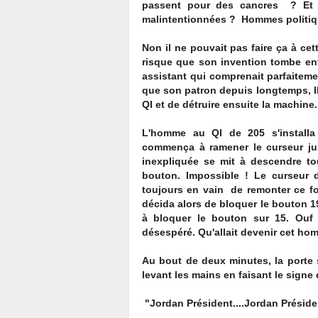
passent pour des cancres ? Et s
malintentionnées ? Hommes politiqu
Non il ne pouvait pas faire ça à cet
risque que son invention tombe en
assistant qui comprenait parfaiteme
que son patron depuis longtemps, Il
QI et de détruire ensuite la machine.
L'homme au QI de 205 s'install
commença à ramener le curseur jus
inexpliquée se mit à descendre to
bouton. Impossible ! Le curseur de
toujours en vain de remonter ce fo
décida alors de bloquer le bouton 19
à bloquer le bouton sur 15. Ouf 
désespéré. Qu'allait devenir cet h
Au bout de deux minutes, la porte s
levant les mains en faisant le signe d
"Jordan Président....Jordan Président