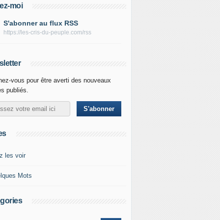
ez-moi
S'abonner au flux RSS
https://les-cris-du-peuple.com/rss
letter
ez-vous pour être averti des nouveaux
es publiés.
es
z les voir
lques Mots
gories