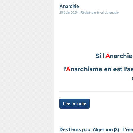
Anarchie
29 Juin 2026
, Rédigé par le cri du peuple
Si l'
A
narchie
l'
A
narchisme en est l'as
Lire la suite
Des fleurs pour Algernon (3) : L'ér