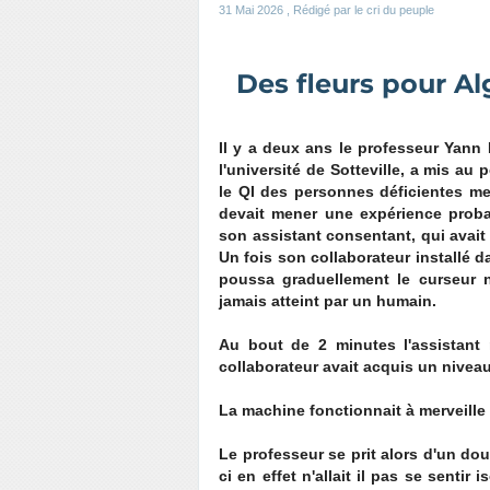
31 Mai 2026
, Rédigé par le cri du peuple
Des fleurs pour Al
Il y a deux ans le professeur Yann L
l'université de Sotteville, a mis au 
le QI des personnes déficientes men
devait mener une expérience proba
son assistant consentant, qui avai
Un fois son collaborateur installé 
poussa graduellement le curseur n
jamais atteint par un humain.
Au bout de 2 minutes l'assistant r
collaborateur avait acquis un nive
La machine fonctionnait à merveille
Le professeur se prit alors d'un dout
ci en effet n'allait il pas se sent