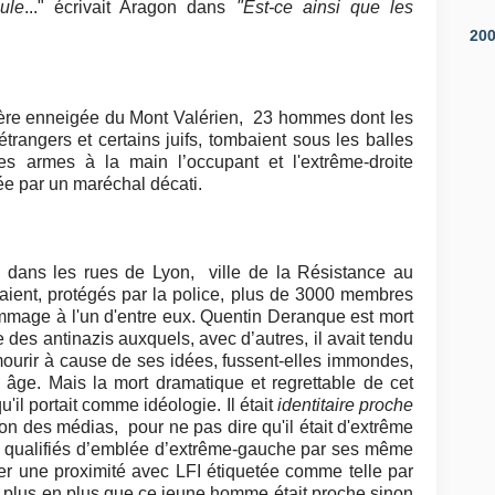
ule
..." écrivait Aragon dans
"Est-ce ainsi que les
20
rière enneigée du Mont Valérien, 23 hommes dont les
trangers et certains juifs, tombaient sous les balles
es armes à la main l’occupant et l'extrême-droite
ée par un maréchal décati.
, dans les rues de Lyon, ville de la Résistance au
ilaient, protégés par la police, plus de 3000 membres
ommage à l'un d'entre eux. Quentin Deranque est mort
e des antinazis auxquels, avec d’autres, il avait tendu
ourir à cause de ses idées, fussent-elles immondes,
âge. Mais la mort dramatique et regrettable de cet
'il portait comme idéologie. Il était
identitaire proche
on des médias, pour ne pas dire qu'il était d'extrême
ent qualifiés d’emblée d’extrême-gauche par ses même
 une proximité avec LFI étiquetée comme telle par
e plus en plus que c
e jeune homme était proche sinon