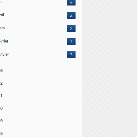
ai
4
ril
2
ars
2
vrier
3
nvier
3
25
22
21
20
19
18