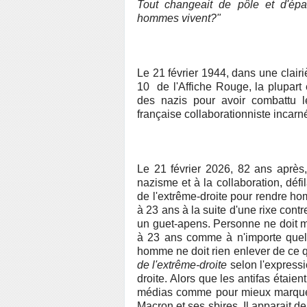
Tout changeait de pôle et d'épa
hommes vivent?"
Le 21 février 1944, dans une clai
10 de l'Affiche Rouge, la plupart é
des nazis pour avoir combattu l
française collaborationniste incarn
Le 21 février 2026, 82 ans après
nazisme et à la collaboration, déf
de l'extrême-droite pour rendre h
à 23 ans à la suite d'une rixe contr
un guet-apens. Personne ne doit m
à 23 ans comme à n'importe quel 
homme ne doit rien enlever de ce qu
de l'extrême-droite
selon l'expressi
droite. Alors que les antifas étai
médias comme pour mieux marquer
Macron et ses sbires. Il apparait d