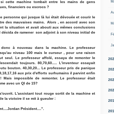
M
i cette machine tombait entre les mains de gens
es, financiers ou escrocs ?
Av
te personne qui jusque là lui était dévouée et courir le
tre des mauvaises mains. Alors , en accord avec son
M
nt la situation et avait abouti aux mêmes conclusions
 décida de ramener son adjoint à son niveau initial de
Fé
Ja
a donc à nouveau dans la machine. Le professeur
qu'au niveau 100 mais le curseur , pour une raison
ut seul. Le professeur affolé, essaya de remonter le
20
scendait toujours. 80,70,60..... L'inventeur essayait
utu bouton. 40,30,20... Le professeur pris de panique
20
,18,17,16 aux prix d'efforts surhumains il parvint enfin
! Mais impossible de remonter. Le professeur était
20
omme avec un QI de 15?
20
'ouvrit. L'assistant tout rouge sortit de la machine et
e la victoire il se mit à gueuler :
20
....Jordan Président....".
20