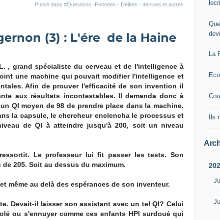
lec
Publié dans
#Questions -Pensées - Délires - devises et autres
Que
dev
gernon (3) : L'ére de la Haine
La 
. , grand spécialiste du cerveau et de l'intelligence à
Eco
point une machine qui pouvait modifier l'intelligence et
tales. Afin de prouver l'efficacité de son invention il
nte aux résultats incontestables. Il demanda donc à
Cou
t un QI moyen de 98 de prendre place dans la machine.
dans la capsule, le chercheur enclencha le processus et
Ils
iveau de QI à atteindre jusqu'à 200, soit un niveau
Arch
essortit. Le professeur lui fit passer les tests. Son
au de 205. Soit au dessus du maximum.
20
Ju
 et même au delà des espérances de son inventeur.
Ju
e. Devait-il laisser son assistant avec un tel QI? Celui
ir isolé ou s'ennuyer comme ces enfants HPI surdoué qui