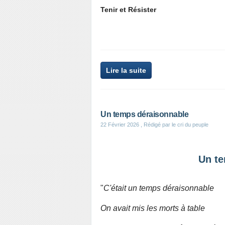
Tenir et Résister
Lire la suite
Un temps déraisonnable
22 Février 2026
, Rédigé par le cri du peuple
Un te
"
C'était un temps déraisonnable
On avait mis les morts à table