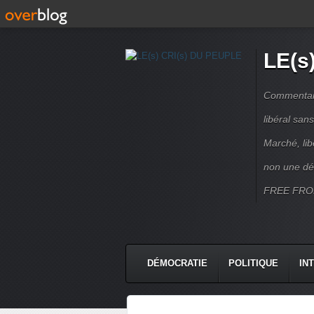
LE(s
Commentaire
libéral sa
Marché, lib
non une dé
FREE FRO
DÉMOCRATIE
POLITIQUE
IN