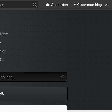
Connexion
+
Créer mon blog
 anti
e
e et
ED
NS