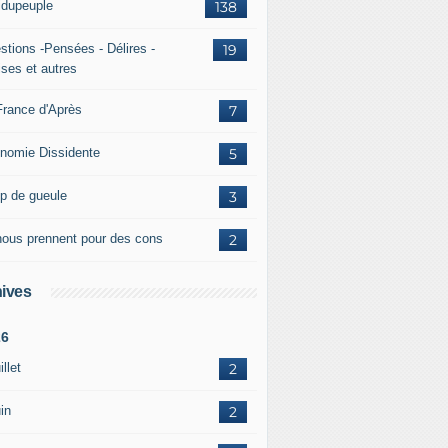
ridupeuple
138
stions -Pensées - Délires -
19
ises et autres
France d'Après
7
nomie Dissidente
5
p de gueule
3
 nous prennent pour des cons
2
ives
26
illet
2
in
2