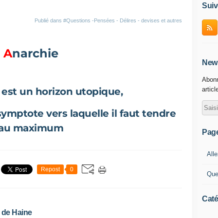
Suiv
Publié dans
#Questions -Pensées - Délires - devises et autres
A
narchie
News
Abonn
 est un horizon utopique,
articl
ymptote vers laquelle il faut tendre
au maximum
Pag
Alle
Repost
0
Que
Caté
e de Haine