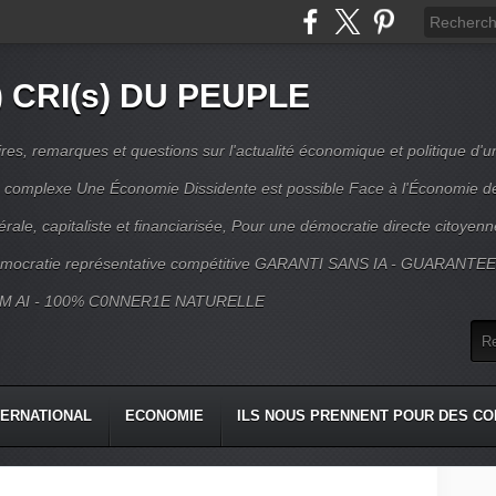
) CRI(s) DU PEUPLE
s, remarques et questions sur l'actualité économique et politique d'un
ns complexe Une Économie Dissidente est possible Face à l'Économie d
érale, capitaliste et financiarisée, Pour une démocratie directe citoyenn
mocratie représentative compétitive GARANTI SANS IA - GUARANTE
M AI - 100% C0NNER1E NATURELLE
TERNATIONAL
ECONOMIE
ILS NOUS PRENNENT POUR DES CO