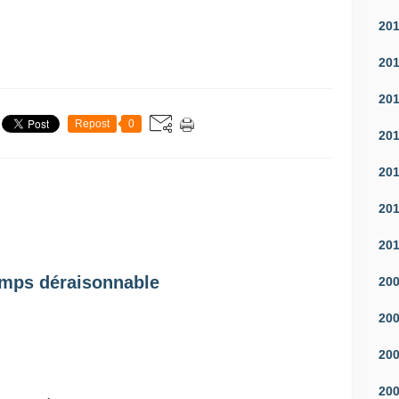
20
20
20
Repost
0
20
20
20
20
mps déraisonnable
20
20
20
20