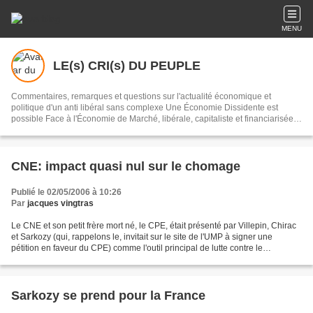
MENU
LE(s) CRI(s) DU PEUPLE
Commentaires, remarques et questions sur l'actualité économique et
politique d'un anti libéral sans complexe Une Économie Dissidente est
possible Face à l'Économie de Marché, libérale, capitaliste et financiarisée,
Pour une démocratie directe citoyenne et non une démocratie représentative
compétitive GARANTI SANS IA - GUARANTEED FREE FROM AI - 100%
C0NNER1E NATURELLE
CNE: impact quasi nul sur le chomage
Publié le 02/05/2006 à 10:26
Par
jacques vingtras
Le CNE et son petit frère mort né, le CPE, était présenté par Villepin, Chirac
et Sarkozy (qui, rappelons le, invitait sur le site de l'UMP à signer une
pétition en faveur du CPE) comme l'outil principal de lutte contre le
chômage. La réalité des chiffres,...
Sarkozy se prend pour la France