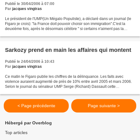
Publié le 30/04/2006 à 07:00
Par
jacques vingtras
Le président de l'UMP(Un Mégalo Populiste), a déclaré dans un journal (le
Figaro je crois): "la France doit pouvoir choisir son immigration".C'est la
deuxième fois, après le désormais célébre " si certains n'aiment pas la
France, qu'ils ne se génent pas...
Sarkozy prend en main les affaires qui montent
Publié le 24/04/2006 à 10:43
Par
jacques vingtras
Ce matin le Figaro publie les chiffres de la délinquance. Les faits avec
violence auraient augmenté de près de 10% entre avril 2005 et mars 2006.
Selon le journal du sénateur UMP Serge (Richard) Dassault cette
augmentation serait due aux manifestations...
< Page précédente
Page suivante >
Hébergé par Overblog
Top articles