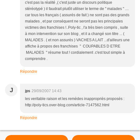
c'est pas la réalité ,( c'est juste un discours politique
stéréotypé ) il faudrait plutôt utiliser le terme de " malades " ....
car tous les français ( assurés de fait ) ne sont pas des grands
malades , et par conséquent ne seront pas les principales
victimes des franchises !..Poly-tic , l'a très bien compris , suite
à mon intervention sur son blog , et il a changé son titre ... (
MALADES . ( et non assurés ) VACHES A LAIT ...d'ailleurs une
affiche à propos des franchises " COUPABLES D ETRE
MALADES " résume tout ! cordialement .c'est tout simple à
comprendre .
Répondre
J
jps
29/09/2007 14:43
les veritable raison et les remèdes inappropriès proposés :
http://poly-tics.over-blog.com/article-7147562.html
Répondre