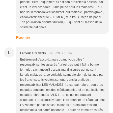
priorité , c'est uniquement ! il est bon d'insister là dessus , car
c 'est un vrai scandale . uble peine pour les malades ! ... qui
non seulement doivent assumer leur maladie , parfois grave ,
et doivent financer ALZHEIMER , et le trou ( façon de parler
..on pourrait en discuter du trou )..... qui sont du ressort de la
solidarité nationale .
Répondre
L
La fleur aux dents.
02/10/2007 18:34
Entiérement d'accord...mais quand vous dites "
responsabliser les assurés "...c'est pas tout à fait la bonne
formule , sachant qu'il y a pas mal d'assurés qui ne sont
jamais malades ! ...Le véritable scandale vient du fait que par
les franchises, ils veulent surtout , dans la pratique ,
responsabiliser LES MALADES ! ... car par nature , seuls les
malades consomment des médicaments... et en particulier les
malades chroniques ( ALD ) ....et ce qui est d'autant
scandaleux, c'est qu'ils veulent faire financer un fléau national
( Alzheimer par les seuls " malades " , alors que c'est du
ressort de la solidarité nationale ....parler en terme d'assurés ,