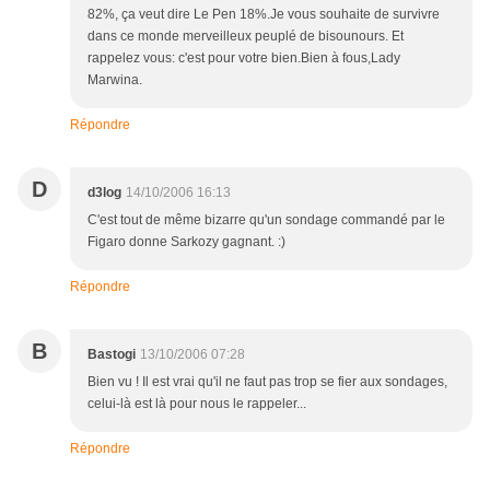
82%, ça veut dire Le Pen 18%.Je vous souhaite de survivre
dans ce monde merveilleux peuplé de bisounours. Et
rappelez vous: c'est pour votre bien.Bien à fous,Lady
Marwina.
Répondre
D
d3log
14/10/2006 16:13
C'est tout de même bizarre qu'un sondage commandé par le
Figaro donne Sarkozy gagnant. :)
Répondre
B
Bastogi
13/10/2006 07:28
Bien vu ! Il est vrai qu'il ne faut pas trop se fier aux sondages,
celui-là est là pour nous le rappeler...
Répondre