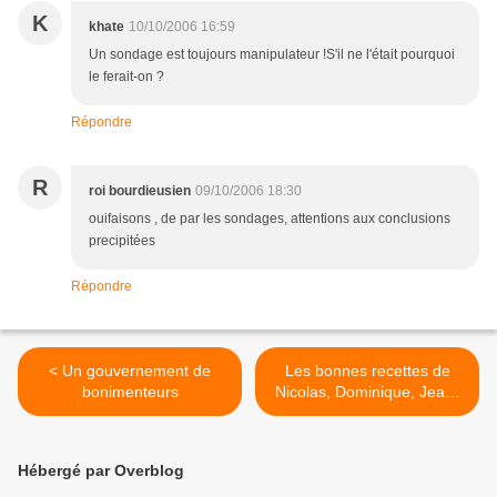
K
khate
10/10/2006 16:59
Un sondage est toujours manipulateur !S'il ne l'était pourquoi
le ferait-on ?
Répondre
R
roi bourdieusien
09/10/2006 18:30
ouifaisons , de par les sondages, attentions aux conclusions
precipitées
Répondre
< Un gouvernement de
Les bonnes recettes de
bonimenteurs
Nicolas, Dominique, Jean-
louis, Thierry et Jacques...
>
Hébergé par Overblog