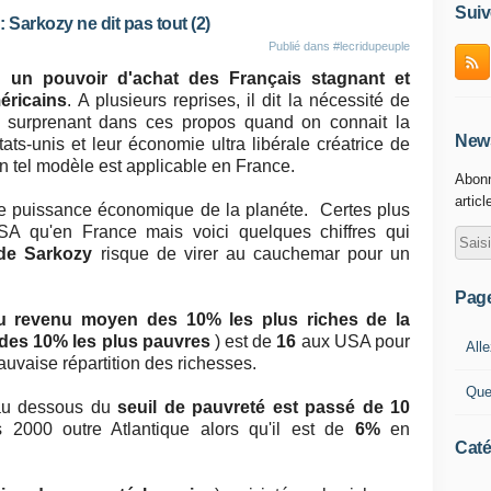
Suiv
arkozy ne dit pas tout (2)
Publié dans
#lecridupeuple
ue
un pouvoir d'achat des Français stagnant et
éricains
. A plusieurs reprises, il dit la nécessité de
e surprenant dans ces propos quand on connait la
News
ats-unis et leur économie ultra libérale créatrice de
 un tel modèle est applicable en France.
Abonn
articl
re puissance économique de la planéte. Certes plus
A qu'en France mais voici quelques chiffres qui
 de Sarkozy
risque de virer au cauchemar pour un
Pag
u revenu moyen des 10% les plus riches de la
des 10% les plus pauvres
) est de
16
aux USA pour
Alle
vaise répartition des richesses.
Que
au dessous du
seuil de pauvreté est passé de 10
 2000 outre Atlantique alors qu'il est de
6%
en
Caté