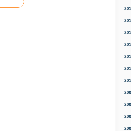
20
20
20
20
20
20
20
20
20
20
20