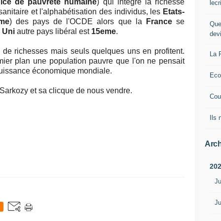
dice de pauvreté humaine
) qui intégre la richesse
lec
sanitaire et l'alphabétisation des individus, les
Etats-
me
) des pays de l'OCDE alors que la
France
se
Que
 Uni
autre pays libéral est
15eme
.
dev
de richesses mais seuls quelques uns en profitent.
La 
ier plan une population pauvre que l'on ne pensait
puissance économique mondiale.
Eco
 Sarkozy et sa clicque de nous vendre.
Cou
Ils
Arch
20
Ju
Ju