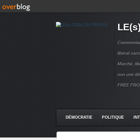
LE(s
Commentaire
libéral sa
Marché, lib
non une dé
FREE FRO
DÉMOCRATIE
POLITIQUE
IN