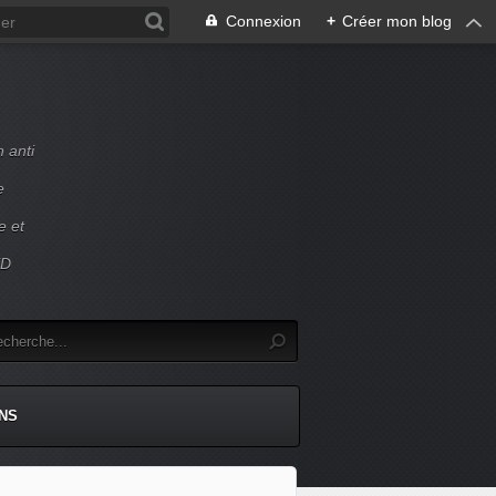
Connexion
+
Créer mon blog
 anti
e
e et
ED
NS