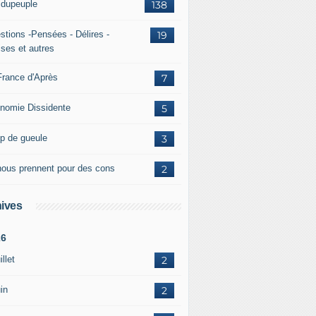
ridupeuple
138
stions -Pensées - Délires -
19
ises et autres
France d'Après
7
nomie Dissidente
5
p de gueule
3
 nous prennent pour des cons
2
ives
26
illet
2
in
2