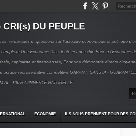
) CRI(s) DU PEUPLE
s, remarques et questions sur l'actualité économique et politique d'un
ns complexe Une Économie Dissidente est possible Face à l'Économie d
érale, capitaliste et financiarisée, Pour une démocratie directe citoyenn
mocratie représentative compétitive GARANTI SANS IA - GUARANTE
M AI - 100% C0NNER1E NATURELLE
TERNATIONAL
ECONOMIE
ILS NOUS PRENNENT POUR DES CO