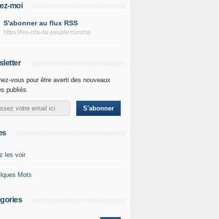
ez-moi
S'abonner au flux RSS
https://les-cris-du-peuple.com/rss
letter
ez-vous pour être averti des nouveaux
es publiés.
es
z les voir
lques Mots
gories