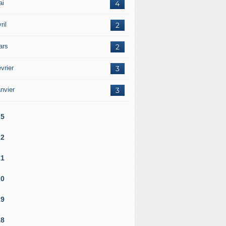
ai
4
ril
2
ars
2
vrier
3
nvier
3
25
22
21
20
19
18