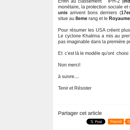
Enfin au classement IPH-2 (
in
monétaire, la protection sociale et 
unis
arrivent bons derniers (
17e
situe au
8eme
rang et le
Royaume
Pour résumer les USA créent plus 
Le cyclone Khatrina a mis au prem
pas imaginable dans la première 
Et c'est là le modéle qu'ont choisi
Non merci!
à suivre....
Tenir et Résister
Partager cet article
Repost
0