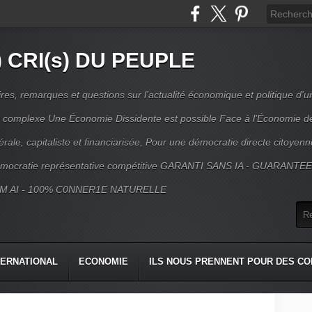
) CRI(s) DU PEUPLE
s, remarques et questions sur l'actualité économique et politique d'un
ns complexe Une Économie Dissidente est possible Face à l'Économie d
érale, capitaliste et financiarisée, Pour une démocratie directe citoyenn
mocratie représentative compétitive GARANTI SANS IA - GUARANTE
M AI - 100% C0NNER1E NATURELLE
TERNATIONAL
ECONOMIE
ILS NOUS PRENNENT POUR DES CO