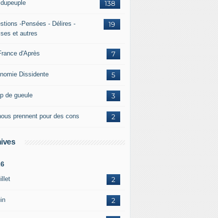
ridupeuple
138
stions -Pensées - Délires -
19
ises et autres
France d'Après
7
nomie Dissidente
5
p de gueule
3
 nous prennent pour des cons
2
ives
26
illet
2
in
2