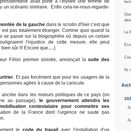
n présidentielle avait porté à l'élysée une femme de
lec
u un scénario similaire. Enfin cela-ne-nous-regarde-
Que
dev
montée de la gauche
dans le scrutin d'hier c'est que
 est pas totalement étranger. Comme quoi quand la
La 
qui se passe sur la blogosphére où depuis un certain
ignaient l'injustice de cette mesure, elle peut
Eco
bien sûr !!! Encore que.....)
Cou
ieur Fillon premier sinistre, annonçait la
suite des
Ils
urtrier
. Et pas forcément que pour les usagers de la
 personnes agées à cause de la canicule.
Arch
n ancrée dans les moeurs politiques de ce pays (on
20
enne au passage),
le gouvernement attendra les
obilisation contestataire pour commettre ses
Ju
ation de la France dont l'urgence ne saute pas
un.
Ju
lement le
code du travail
avec l'installation d'un