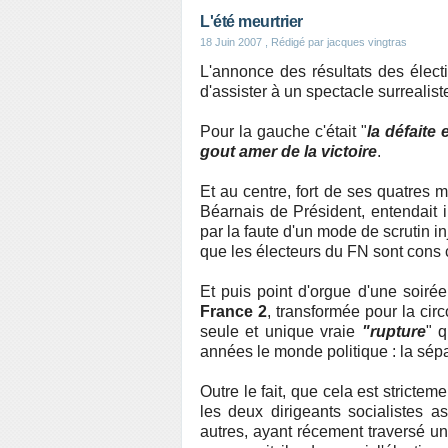
L'été meurtrier
18 Juin 2007
, Rédigé par jacques vingtras
L'annonce des résultats des électio
d'assister à un spectacle surrealist
Pour la gauche c'était "
la défaite 
gout amer de la victoire
.
Et au centre, fort de ses quatres
Béarnais de Président, entendait in
par la faute d'un mode de scrutin i
que les électeurs du FN sont cons 
Et puis point d'orgue d'une soirée 
France 2
, transformée pour la cir
seule et unique vraie
"rupture
" q
années le monde politique : la sép
Outre le fait, que cela est strictem
les deux dirigeants socialistes 
autres, ayant récement traversé u