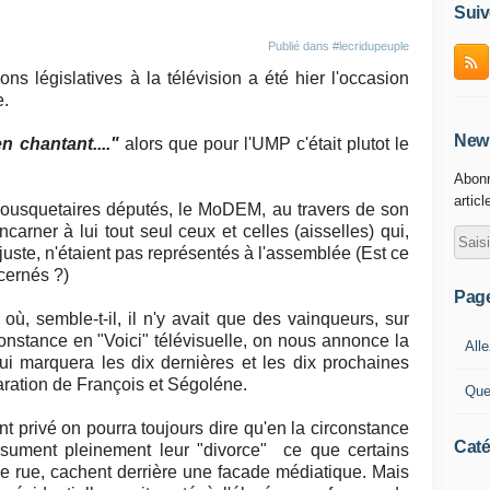
Suiv
Publié dans
#lecridupeuple
ns législatives à la télévision a été hier l'occasion
e.
News
en chantant...."
alors que pour l'UMP c'était plutot le
Abonn
articl
 mousquetaires députés, le MoDEM, au travers de son
carner à lui tout seul ceux et celles (aisselles) qui,
njuste, n'étaient pas représentés à l'assemblée (Est ce
cernés ?)
Pag
où, semble-t-il, il n'y avait que des vainqueurs, sur
constance en "Voici" télévisuelle, on nous annonce la
Alle
ui marquera les dix dernières et les dix prochaines
aration de François et Ségoléne.
Que
ent privé on pourra toujours dire qu'en la circonstance
Caté
assument pleinement leur "divorce" ce que certains
ne rue, cachent derrière une facade médiatique. Mais