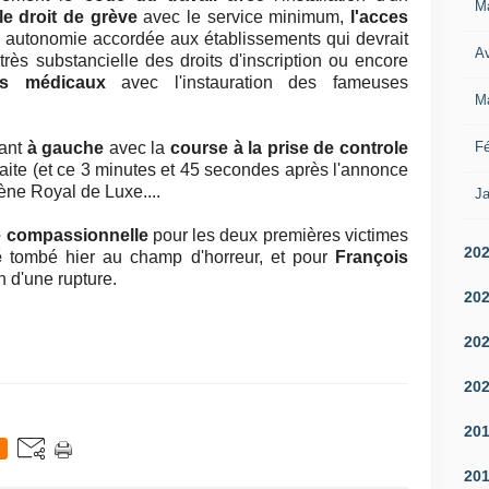
M
le droit de grève
avec le service minimum,
l'acces
autonomie accordée aux établissements qui devrait
Av
rès substancielle des droits d'inscription ou encore
is médicaux
avec l'instauration des fameuses
M
Fé
lant
à gauche
avec la
course à la prise de controle
aite (et ce 3 minutes et 45 secondes après l'annonce
ène Royal de Luxe....
Ja
 compassionnelle
pour les deux premières victimes
20
é
tombé hier au champ d'horreur, et pour
François
n d'une rupture.
20
20
20
20
20