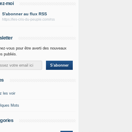
ez-moi
S'abonner au flux RSS
https://les-cris-du-peuple.com/rss
letter
ez-vous pour être averti des nouveaux
es publiés.
es
z les voir
lques Mots
gories