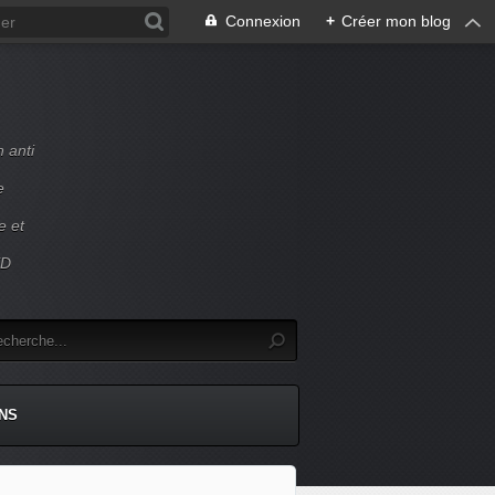
Connexion
+
Créer mon blog
 anti
e
e et
ED
NS