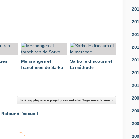
20
20
20
20
20
tres
Mensonges et
Sarko le discours et
franchises de Sarko
la méthode
20
20
20
Sarko applique son projet présidentiel et Ségo renie le sien
20
Retour à l'accueil
20
20