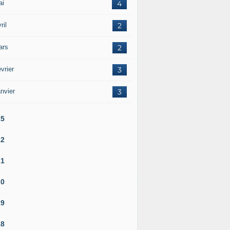
ai
4
ril
2
ars
2
vrier
3
nvier
3
25
22
21
20
19
18