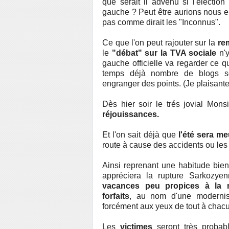
que serait il advenu si l'électio
gauche ? Peut être aurions nous e
pas comme dirait les "Inconnus".
Ce que l'on peut rajouter sur la
re
le
"débat" sur la TVA sociale
n'y
gauche officielle va regarder ce 
temps déjà nombre de blogs soul
engranger des points. (Je plaisante 
Dès hier soir le trés jovial Mons
réjouissances.
Et l'on sait déjà que
l'été sera me
route à cause des accidents ou les
Ainsi reprenant une habitude bie
appréciera la rupture Sarkozy
vacances peu propices à la m
forfaits
, au nom d'une modernis
forcément aux yeux de tout à chac
Les
victimes
seront très probab