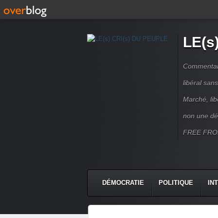
LE(s
Commentaire
libéral sa
Marché, lib
non une dé
FREE FRO
DÉMOCRATIE
POLITIQUE
IN