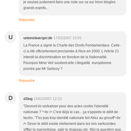
je voulais justement faire une note sur ca sur lmon blogles
grands esprits...
Répondre
U
unionsbuerger.de
17/03/2007 10:05
La France a signé la Charte des Droits Fondamentaux. Celle-
ci a été officiellement proclamée à Nice en 2000. L Article 21
interdit la discrimination en fonction de la Nationalité.
Pourquoi Mme Veil soutient-elle l illegalité européenne
pronée par Mr Sarkozy ?
Répondre
D
d3log
15/03/2007 12:23
"Devront ils verbaliser pour des actes contre l'idendité
nationale ? "<br /> C'est déjà le cas... ça s'appelle le délit de
faciès. "T'es pas trop identité nationale toi! Allez au gnouff"<br
/> Sinon le délit existe réellement dans les lois sarkozistes:
siffler la marseillaise, salir le drapeau etc. Moi la question que