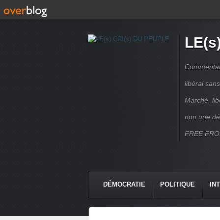
LE(s
Commentaire
libéral sa
Marché, lib
non une dé
FREE FRO
DÉMOCRATIE
POLITIQUE
IN