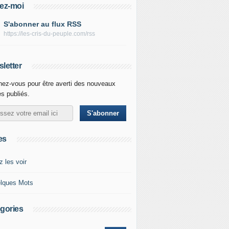
ez-moi
S'abonner au flux RSS
https://les-cris-du-peuple.com/rss
letter
ez-vous pour être averti des nouveaux
es publiés.
es
z les voir
lques Mots
gories