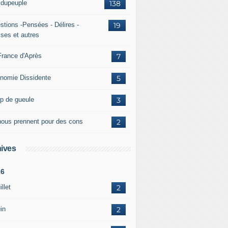
ridupeuple
138
stions -Pensées - Délires -
19
ises et autres
France d'Après
7
nomie Dissidente
5
p de gueule
3
 nous prennent pour des cons
2
ives
26
illet
2
in
2