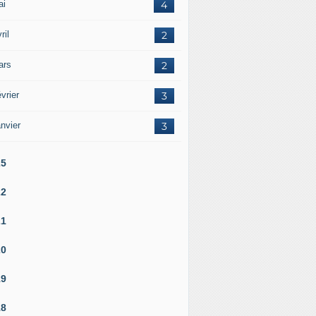
ai
4
ril
2
ars
2
vrier
3
nvier
3
25
22
21
20
19
18