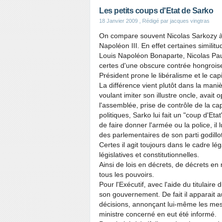
Les petits coups d'Etat de Sarko
18 Janvier 2009
, Rédigé par jacques vingtras
On compare souvent Nicolas Sarkozy à 
Napoléon III. En effet certaines simil
Louis Napoléon Bonaparte, Nicolas Pau
certes d'une obscure contrée hongrois
Président prone le libéralisme et le capi
La différence vient plutôt dans la maniè
voulant imiter son illustre oncle, avait
l'assemblée, prise de contrôle de la c
politiques, Sarko lui fait un "coup d'Et
de faire donner l'armée ou la police, il 
des parlementaires de son parti godillot
Certes il agit toujours dans le cadre lég
législatives et constitutionnelles.
Ainsi de lois en décrets, de décrets en
tous les pouvoirs.
Pour l'Exécutif, avec l'aide du titulaire
son gouvernement. De fait il apparait 
décisions, annonçant lui-même les mesu
ministre concerné en eut été informé.