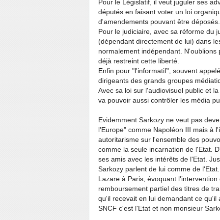
Pour le Législatif, il veut juguler ses a
députés en faisant voter un loi organiq
d'amendements pouvant être déposés.
Pour le judiciaire, avec sa réforme du j
(dépendant directement de lui) dans les
normalement indépendant. N'oublions pa
déjà restreint cette liberté.
Enfin pour "l'informatif", souvent appe
dirigeants des grands groupes médiatiq
Avec sa loi sur l'audiovisuel public et l
va pouvoir aussi contrôler les média pu
Evidemment Sarkozy ne veut pas deveni
l'Europe" comme Napoléon III mais à l'
autoritarisme sur l'ensemble des pouvoir
comme la seule incarnation de l'Etat. D
ses amis avec les intérêts de l'Etat. Ju
Sarkozy parlent de lui comme de l'Etat.
Lazare à Paris, évoquant l'intervention
remboursement partiel des titres de t
qu'il recevait en lui demandant ce qu'il
SNCF c'est l'Etat et non monsieur Sarkoz