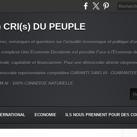
) CRI(s) DU PEUPLE
s, remarques et questions sur l'actualité économique et politique d'un
ns complexe Une Économie Dissidente est possible Face à l'Économie d
érale, capitaliste et financiarisée, Pour une démocratie directe citoyenn
mocratie représentative compétitive GARANTI SANS IA - GUARANTE
M AI - 100% C0NNER1E NATURELLE
TERNATIONAL
ECONOMIE
ILS NOUS PRENNENT POUR DES CO