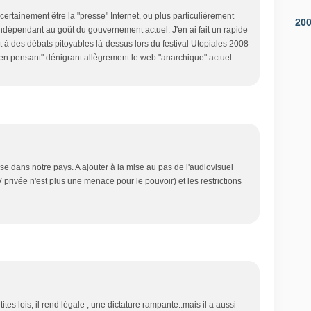
ertainement être la "presse" Internet, ou plus particulièrement
20
dépendant au goût du gouvernement actuel. J'en ai fait un rapide
oit à des débats pitoyables là-dessus lors du festival Utopiales 2008
ien pensant" dénigrant allègrement le web "anarchique" actuel...
e dans notre pays. A ajouter à la mise au pas de l'audiovisuel
V privée n'est plus une menace pour le pouvoir) et les restrictions
etites lois, il rend légale , une dictature rampante..mais il a aussi