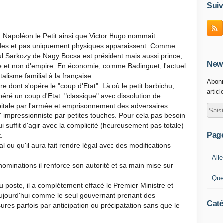
Suiv
Napoléon le Petit ainsi que Victor Hugo nommait
itudes et pas uniquement physiques apparaissent. Comme
l Sarkozy de Nagy Bocsa est président mais aussi prince,
News
e et non d'empire. En économie, comme Badinguet, l'actuel
talisme familial à la française.
Abonn
re dont s'opére le "coup d'Etat". Là où le petit barbichu,
articl
 opéré un coup d'Etat "classique" avec dissolution de
apitale par l'armée et emprisonnement des adversaires
at" impressionniste par petites touches. Pour cela pas besoin
lui suffit d'agir avec la complicité (heureusement pas totale)
Pag
.
al ou qu'il aura fait rendre légal avec des modifications
Alle
 nominations il renforce son autorité et sa main mise sur
Que
 du poste, il a complétement effacé le Premier Ministre et
aujourd'hui comme le seul gouvernant prenant des
Caté
res parfois par anticipation ou précipatation sans que le