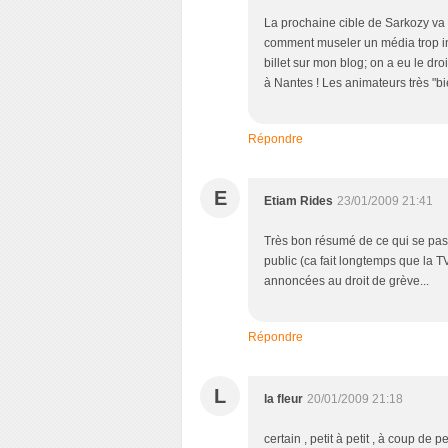
La prochaine cible de Sarkozy va c
comment museler un média trop in
billet sur mon blog; on a eu le dr
à Nantes ! Les animateurs très "b
Répondre
E
Etiam Rides
23/01/2009 21:41
Très bon résumé de ce qui se pass
public (ca fait longtemps que la T
annoncées au droit de grève...
Répondre
L
la fleur
20/01/2009 21:18
certain , petit à petit , à coup de p