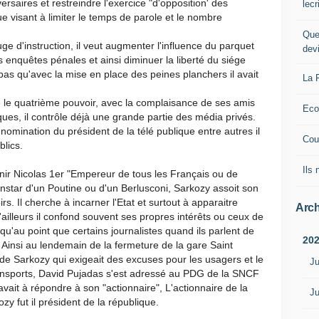
dversaires et restreindre l'exercice "d'opposition' des
lec
ue visant à limiter le temps de parole et le nombre
Que
uge d'instruction, il veut augmenter l'influence du parquet
dev
 enquêtes pénales et ainsi diminuer la liberté du siége
s qu'avec la mise en place des peines planchers il avait
La 
lé le quatrième pouvoir, avec la complaisance de ses amis
Eco
ues, il contrôle déjà une grande partie des média privés.
a nomination du président de la télé publique entre autres il
Cou
blics.
Ils
r Nicolas 1er "Empereur de tous les Français ou de
instar d'un Poutine ou d'un Berlusconi, Sarkozy assoit son
s. Il cherche à incarner l'Etat et surtout à apparaitre
Arch
'ailleurs il confond souvent ses propres intérêts ou ceux de
squ'au point que certains journalistes quand ils parlent de
20
 Ainsi au lendemain de la fermeture de la gare Saint
 de Sarkozy qui exigeait des excuses pour les usagers et le
Ju
ransports, David Pujadas s'est adressé au PDG de la SNCF
 avait à répondre à son "actionnaire", L'actionnaire de la
Ju
y fut il président de la république.