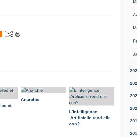
M
Av
M
Fé
Ja
20
20
20
Anarchie
les et
20
L'Intelligence
.Artificielle rend elle
20
con?
20