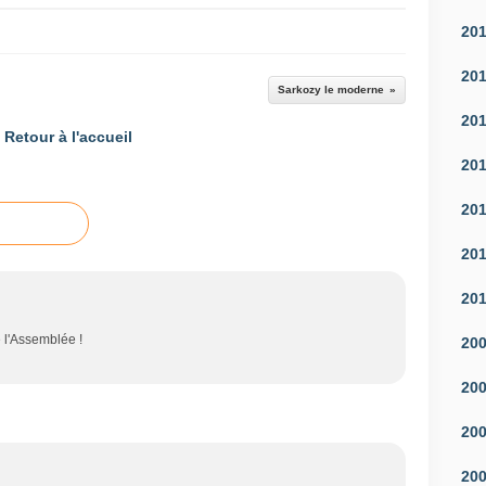
20
20
Sarkozy le moderne
20
Retour à l'accueil
20
20
20
20
e l'Assemblée !
20
20
20
20