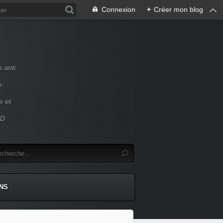
Connexion
+
Créer mon blog
 anti
e
e et
ED
NS