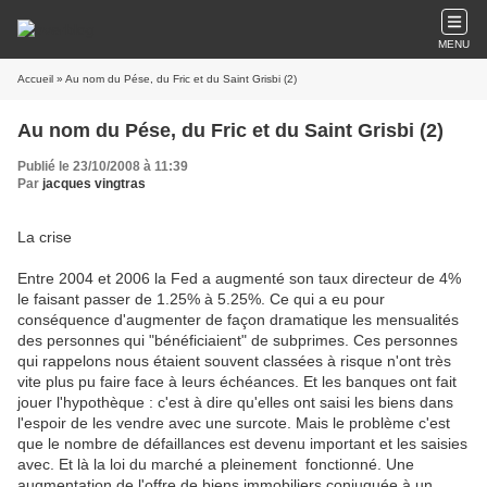
MENU
Accueil
» Au nom du Pése, du Fric et du Saint Grisbi (2)
Au nom du Pése, du Fric et du Saint Grisbi (2)
Publié le 23/10/2008 à 11:39
Par
jacques vingtras
La crise
Entre 2004 et 2006 la Fed a augmenté son taux directeur de 4%
le faisant passer de 1.25% à 5.25%. Ce qui a eu pour
conséquence d'augmenter de façon dramatique les mensualités
des personnes qui "bénéficiaient" de subprimes. Ces personnes
qui rappelons nous étaient souvent classées à risque n'ont très
vite plus pu faire face à leurs échéances. Et les banques ont fait
jouer l'hypothèque : c'est à dire qu'elles ont saisi les biens dans
l'espoir de les vendre avec une surcote. Mais le problème c'est
que le nombre de défaillances est devenu important et les saisies
avec. Et là la loi du marché a pleinement fonctionné. Une
augmentation de l'offre de biens immobiliers conjuguée à un