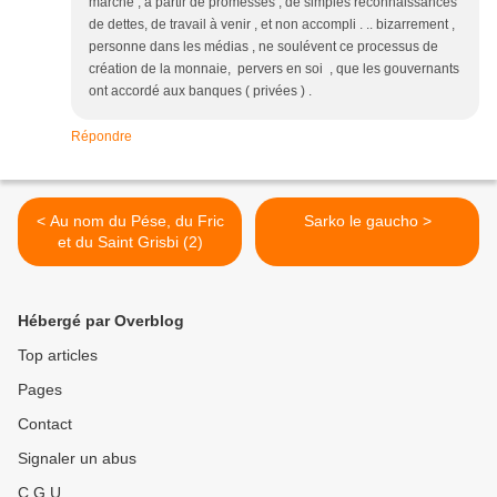
marché , à partir de promesses , de simples reconnaissances
de dettes, de travail à venir , et non accompli . .. bizarrement ,
personne dans les médias , ne soulévent ce processus de
création de la monnaie, pervers en soi , que les gouvernants
ont accordé aux banques ( privées ) .
Répondre
< Au nom du Pése, du Fric
Sarko le gaucho >
et du Saint Grisbi (2)
Hébergé par Overblog
Top articles
Pages
Contact
Signaler un abus
C.G.U.