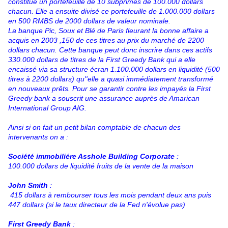
constitué un portefeuille de 10 subprimes de 100.000 dollars
chacun. Elle a ensuite divisé ce portefeuille de 1.000.000 dollars
en 500 RMBS de 2000 dollars de valeur nominale.
La banque Pic, Soux et Blé de Paris fleurant la bonne affaire a
acquis en 2003 ,150 de ces titres au prix du marché de 2200
dollars chacun. Cette banque peut donc inscrire dans ces actifs
330.000 dollars de titres de la First Greedy Bank qui a elle
encaissé via sa structure écran 1.100.000 dollars en liquidité (500
titres à 2200 dollars) qu''elle a quasi immédiatement transformé
en nouveaux prêts. Pour se garantir contre les impayés la First
Greedy bank a souscrit une assurance auprès de Amarican
International Group AIG.
Ainsi si on fait un petit bilan comptable de chacun des
intervenants on a :
Société immobiliére Asshole Building Corporate
:
100.000 dollars de liquidité fruits de la vente de la maison
John Smith
:
415 dollars à rembourser tous les mois pendant deux ans puis
447 dollars (si le taux directeur de la Fed n'évolue pas)
First Greedy Bank
: