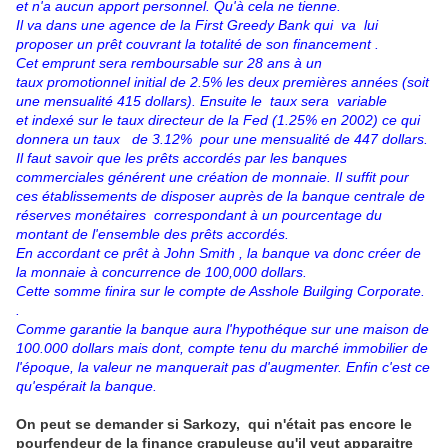
et n'a aucun apport personnel. Qu'à cela ne tienne.
Il va dans une agence de la First Greedy Bank qui va lui
proposer un prêt couvrant la totalité de son financement .
Cet emprunt sera remboursable sur 28 ans à un
taux promotionnel initial de 2.5% les deux premières années (soit
une mensualité 415 dollars). Ensuite le taux sera variable
et indexé sur le taux directeur de la Fed (1.25% en 2002) ce qui
donnera un taux de 3.12% pour une mensualité de 447 dollars.
Il faut savoir que les prêts accordés par les banques
commerciales générent une création de monnaie. Il suffit pour
ces établissements de disposer auprès de la banque centrale de
réserves monétaires correspondant à un pourcentage du
montant de l'ensemble des prêts accordés.
En accordant ce prêt à John Smith , la banque va donc créer de
la monnaie à concurrence de 100,000 dollars.
Cette somme finira sur le compte de Asshole Builging Corporate.
.
Comme garantie la banque aura l'hypothéque sur une maison de
100.000 dollars mais dont, compte tenu du marché immobilier de
l'époque, la valeur ne manquerait pas d'augmenter. Enfin c'est ce
qu'espérait la banque.
On peut se demander si Sarkozy, qui n'était pas encore le
pourfendeur de la finance crapuleuse qu'il veut apparaitre