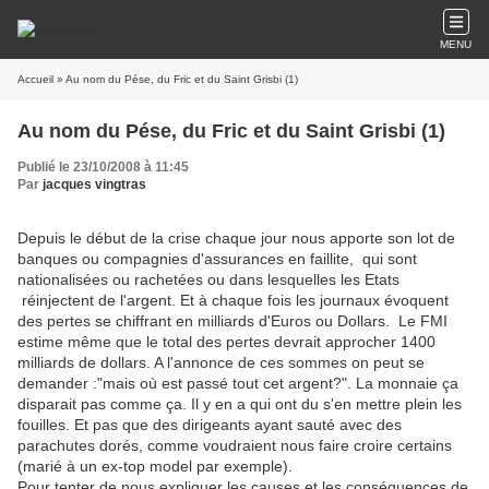
MENU
Accueil
» Au nom du Pése, du Fric et du Saint Grisbi (1)
Au nom du Pése, du Fric et du Saint Grisbi (1)
Publié le 23/10/2008 à 11:45
Par
jacques vingtras
Depuis le début de la crise chaque jour nous apporte son lot de
banques ou compagnies d'assurances en faillite, qui sont
nationalisées ou rachetées ou dans lesquelles les Etats
réinjectent de l'argent. Et à chaque fois les journaux évoquent
des pertes se chiffrant en milliards d'Euros ou Dollars. Le FMI
estime même que le total des pertes devrait approcher 1400
milliards de dollars. A l'annonce de ces sommes on peut se
demander :"mais où est passé tout cet argent?". La monnaie ça
disparait pas comme ça. Il y en a qui ont du s'en mettre plein les
fouilles. Et pas que des dirigeants ayant sauté avec des
parachutes dorés, comme voudraient nous faire croire certains
(marié à un ex-top model par exemple).
Pour tenter de nous expliquer les causes et les conséquences de