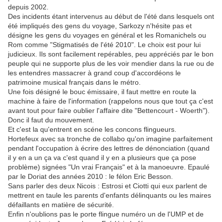
depuis 2002.
Des incidents étant intervenus au début de l'été dans lesquels ont
été impliqués des gens du voyage, Sarkozy n'hésite pas et
désigne les gens du voyages en général et les Romanichels ou
Rom comme "Stigmatisés de l'été 2010". Le choix est pour lui
judicieux. Ils sont facilement repérables, peu appréciés par le bon
peuple qui ne supporte plus de les voir mendier dans la rue ou de
les entendres massacrer à grand coup d'accordéons le
patrimoine musical français dans le métro.
Une fois désigné le bouc émissaire, il faut mettre en route la
machine à faire de l'information (rappelons nous que tout ça c'est
avant tout pour faire oublier l'affaire dite "Bettencourt - Woerth").
Donc il faut du mouvement.
Et c'est la qu'entrent en scéne les concons flingueurs.
Hortefeux avec sa tronche de collabo qu'on imagine parfaitement
pendant l'occupation à écrire des lettres de dénonciation (quand
il y en a un ça va c'est quand il y en a plusieurs que ça pose
problème) signées "Un vrai Français" et à la manoeuvre. Epaulé
par le Doriat des années 2010 : le félon Eric Besson.
Sans parler des deux Nicois : Estrosi et Ciotti qui eux parlent de
mettrent en taule les parents d'enfants délinquants ou les maires
défaillants en matière de sécurité.
Enfin n'oublions pas le porte flingue numéro un de l'UMP et de