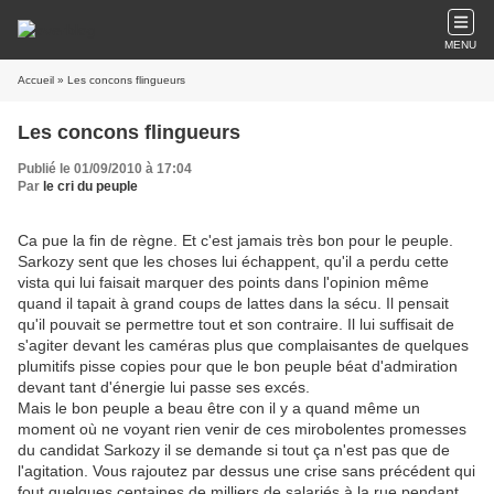
MENU
Accueil
» Les concons flingueurs
Les concons flingueurs
Publié le 01/09/2010 à 17:04
Par
le cri du peuple
Ca pue la fin de règne. Et c'est jamais très bon pour le peuple.
Sarkozy sent que les choses lui échappent, qu'il a perdu cette
vista qui lui faisait marquer des points dans l'opinion même
quand il tapait à grand coups de lattes dans la sécu. Il pensait
qu'il pouvait se permettre tout et son contraire. Il lui suffisait de
s'agiter devant les caméras plus que complaisantes de quelques
plumitifs pisse copies pour que le bon peuple béat d'admiration
devant tant d'énergie lui passe ses excés.
Mais le bon peuple a beau être con il y a quand même un
moment où ne voyant rien venir de ces mirobolentes promesses
du candidat Sarkozy il se demande si tout ça n'est pas que de
l'agitation. Vous rajoutez par dessus une crise sans précédent qui
fout quelques centaines de milliers de salariés à la rue pendant