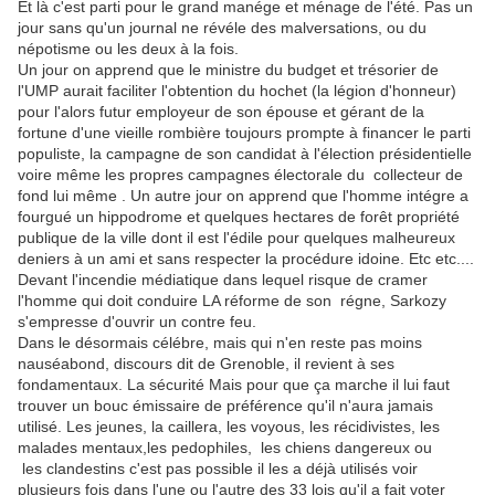
Et là c'est parti pour le grand manége et ménage de l'été. Pas un
jour sans qu'un journal ne révéle des malversations, ou du
népotisme ou les deux à la fois.
Un jour on apprend que le ministre du budget et trésorier de
l'UMP aurait faciliter l'obtention du hochet (la légion d'honneur)
pour l'alors futur employeur de son épouse et gérant de la
fortune d'une vieille rombière toujours prompte à financer le parti
populiste, la campagne de son candidat à l'élection présidentielle
voire même les propres campagnes électorale du collecteur de
fond lui même . Un autre jour on apprend que l'homme intégre a
fourgué un hippodrome et quelques hectares de forêt propriété
publique de la ville dont il est l'édile pour quelques malheureux
deniers à un ami et sans respecter la procédure idoine. Etc etc....
Devant l'incendie médiatique dans lequel risque de cramer
l'homme qui doit conduire LA réforme de son régne, Sarkozy
s'empresse d'ouvrir un contre feu.
Dans le désormais célébre, mais qui n'en reste pas moins
nauséabond, discours dit de Grenoble, il revient à ses
fondamentaux. La sécurité Mais pour que ça marche il lui faut
trouver un bouc émissaire de préférence qu'il n'aura jamais
utilisé. Les jeunes, la caillera, les voyous, les récidivistes, les
malades mentaux,les pedophiles, les chiens dangereux ou
les clandestins c'est pas possible il les a déjà utilisés voir
plusieurs fois dans l'une ou l'autre des 33 lois qu'il a fait voter