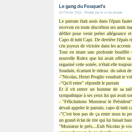
Le gang du Fouquet's
10 Février 2010
, Rédigé par le cri du peuple
Le parrain était assis dans l'épais faute
recevoir en toute discrétion ses amis m
défiler pour venir préter allégeance e
Capo di tutti Capi. De derrière l'épais r
cris joyeux de victoire dans les accent
Tout en tirant une profonde bouffée 
nouvelle Rolex que lui avait offert sa
organisé cette soirée, n'était elle toujo
Soudain, écartant le rideau du salon de
-"Nicolas, Henri Proglio voudrait te vo
-"Qu'il entre" répondit le parrain
Et il vit entrer un homme de sa taill
sympathique à ses yeux lui qui avait so
- "Félicitations Monsieur le Président"
devait appeler le parrain, capo di tutti c
-"C'est bon pas de ça entre nous tu pe
un grand éclat de rire qui lui faisait hau
"Monsieur le prés....Euh Nicolas je voud