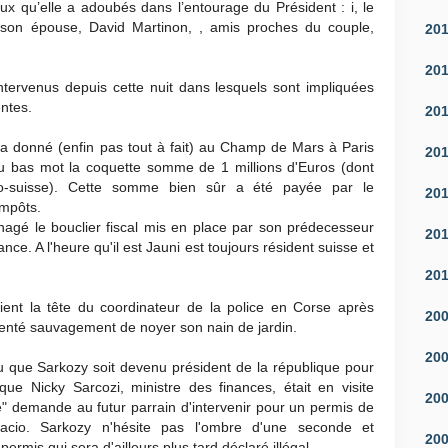
ux qu’elle a adoubés dans l’entourage du Président : i, le
t son épouse, David Martinon, , amis proches du couple,
20
20
ntervenus depuis cette nuit dans lesquels sont impliquées
entes.
20
a donné (enfin pas tout à fait) au Champ de Mars à Paris
20
 au bas mot la coquette somme de 1 millions d'Euros (dont
lgo-suisse). Cette somme bien sûr a été payée par le
20
 impôts.
gé le bouclier fiscal mis en place par son prédecesseur
20
nce. A l'heure qu'il est Jauni est toujours résident suisse et
20
ient la tête du coordinateur de la police en Corse après
20
 tenté sauvagement de noyer son nain de jardin.
20
u que Sarkozy soit devenu président de la république pour
ue Nicky Sarcozi, ministre des finances, était en visite
20
e" demande au futur parrain d'intervenir pour un permis de
acio. Sarkozy n'hésite pas l'ombre d'une seconde et
20
rmis qui sera d'ailleurs plus tard déclaré illégal.