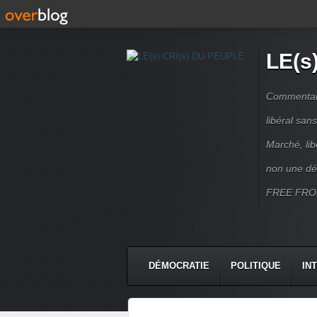
LE(s
Commentaire
libéral sa
Marché, lib
non une dé
FREE FRO
DÉMOCRATIE
POLITIQUE
IN