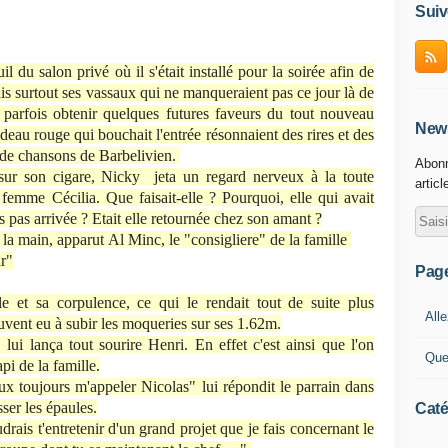
Suiv
uil du salon privé où il s'était installé pour la soirée afin de
ais surtout ses vassaux qui ne manqueraient pas ce jour là de
t parfois obtenir quelques futures faveurs du tout nouveau
News
ideau rouge qui bouchait l'entrée résonnaient des rires et des
s de chansons de Barbelivien.
Abonn
sur son cigare, Nicky jeta un regard nerveux à la toute
articl
 femme Cécilia. Que faisait-elle ? Pourquoi, elle qui avait
urs pas arrivée ? Etait elle retournée chez son amant ?
 la main, apparut Al Minc, le "consigliere" de la famille
ir"
Pag
e et sa corpulence, ce qui le rendait tout de suite plus
Alle
uvent eu à subir les moqueries sur ses 1.62m.
 lui lança tout sourire Henri. En effet c'est ainsi que l'on
Que
api de la famille.
ux toujours m'appeler Nicolas" lui répondit le parrain dans
sser les épaules.
Caté
rais t'entretenir d'un grand projet que je fais concernant le