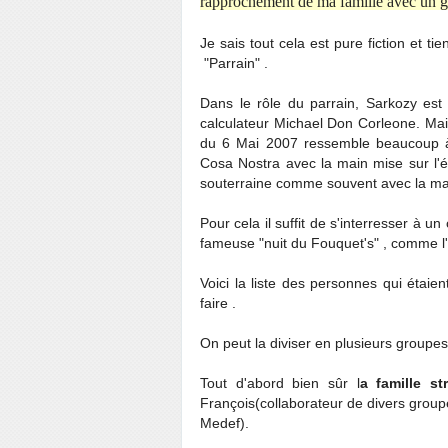
rapprochement de ma famille avec un gro
Je sais tout cela est pure fiction et t
"Parrain" .
Dans le rôle du parrain, Sarkozy est
calculateur Michael Don Corleone. Mais 
du 6 Mai 2007 ressemble beaucoup à
Cosa Nostra avec la main mise sur l
souterraine comme souvent avec la ma
Pour cela il suffit de s'interresser à u
fameuse "nuit du Fouquet's" , comme l
Voici la liste des personnes qui étaien
faire .
On peut la diviser en plusieurs groupes
Tout d'abord bien sûr l
a famille s
François(collaborateur de divers grou
Medef).