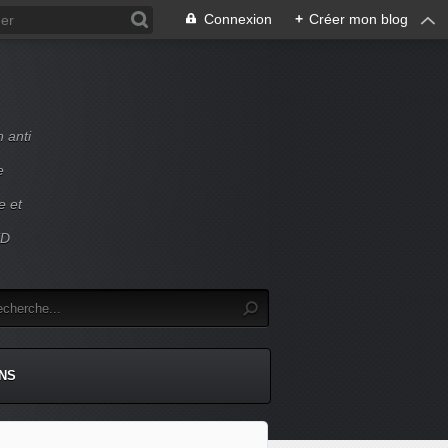
Connexion
+
Créer mon blog
 anti
e
e et
ED
NS