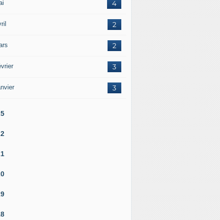
ai
4
ril
2
ars
2
vrier
3
nvier
3
25
22
21
20
19
18