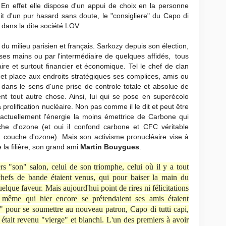
 En effet elle dispose d'un appui de choix en la personne
agit d'un pur hasard sans doute, le "consigliere" du Capo di
dans la dite société LOV.
 du milieu parisien et français. Sarkozy depuis son élection,
ses mains ou par l'intermédiaire de quelques affidés, tous
ciaire et surtout financier et économique. Tel le chef de clan
urs et place aux endroits stratégiques ses complices, amis ou
 dans le sens d'une prise de controle totale et absolue de
t tout autre chose. Ainsi, lui qui se pose en superécolo
 prolification nucléaire. Non pas comme il le dit et peut être
 actuellement l'énergie la moins émettrice de Carbone qui
che d'ozone (et oui il confond carbone et CFC véritable
 couche d'ozone). Mais son activisme pronucléaire vise à
 la filière, son grand ami
Martin Bouygues
.
vers "son" salon, celui de son triomphe, celui où il y a tout
 chefs de bande étaient venus, qui pour baiser la main du
que faveur. Mais aujourd'hui point de rires ni félicitations
même qui hier encore se prétendaient ses amis étaient
" pour se soumettre au nouveau patron, Capo di tutti capi,
était revenu "vierge" et blanchi. L'un des premiers à avoir