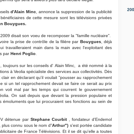
20
nseils
d'Alain Minc
, annonce la suppression de la publicité
bénéficiaires de cette mesure sont les télévisions privées
in Bouygues.
r 2009 disait son voeu de recomposer la "famille nucléaire".
oire la prise de contrôle de la filière par
Bouygues
, déjà
i travailleraient main dans la main avec l'exploitant des
is par
Henri Poglio
.
 toujours sur les conseils d' Alain Minc, a été nommé à la
ions à Veolia spécialiste des services aux collectivités. Dés
it clair en déclarant qu'il voulait "pousser au rapprochement
 si un tel rapprochement devait se faire ce serait au prix
t on voit mal par les temps qui courrent le gouvernement
éolia. On sait depuis que devant la pression populaire et
 émoluments que lui procuraient ses fonctions au sein de
OV détenue par
Stephane Courbit
, fondateur d'Endemol
, plus connu sous le nom d"
Arthur")
s'est portée candidate
icitaire de France Télévisions. Et il se dit qu'elle a toutes