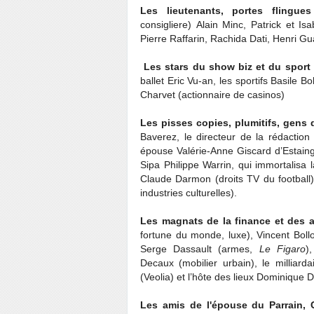
Les lieutenants, portes fling
consigliere) Alain Minc, Patrick et I
Pierre Raffarin, Rachida Dati, Henri G
Les stars
du show biz et du sport
ballet Eric Vu-an, les sportifs Basile 
Charvet (actionnaire de casinos)
Les pisses copies, plumitifs, gens 
Baverez, le directeur de la rédactio
épouse Valérie-Anne Giscard d’Estaing
Sipa Philippe Warrin, qui immortalisa
Claude Darmon (droits TV du football)
industries culturelles).
Les magnats de la finance et des a
fortune du monde, luxe), Vincent Bol
Serge Dassault (armes,
Le Figaro
)
Decaux (mobilier urbain), le milliard
(Veolia) et l’hôte des lieux Dominique
Les amis de l'épouse du Parrain, C