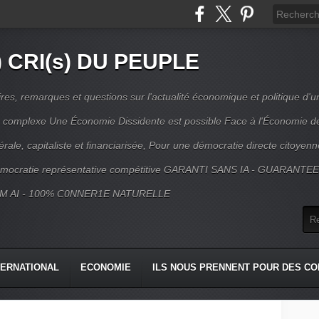
) CRI(s) DU PEUPLE
s, remarques et questions sur l'actualité économique et politique d'un
ns complexe Une Économie Dissidente est possible Face à l'Économie d
érale, capitaliste et financiarisée, Pour une démocratie directe citoyenn
mocratie représentative compétitive GARANTI SANS IA - GUARANTE
M AI - 100% C0NNER1E NATURELLE
TERNATIONAL
ECONOMIE
ILS NOUS PRENNENT POUR DES CO