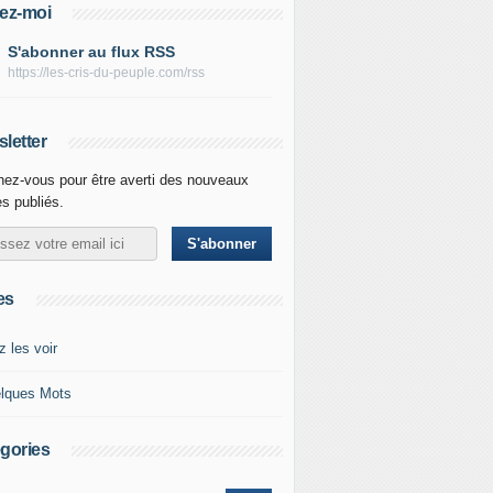
ez-moi
S'abonner au flux RSS
https://les-cris-du-peuple.com/rss
letter
ez-vous pour être averti des nouveaux
es publiés.
es
z les voir
lques Mots
gories