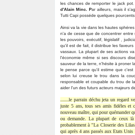
les chances de remporter le jack pot.
d'Alain Minc. P
ar ailleurs, mais il s'
Tutti Capi posséde quelques pourcents 
Ainsi va la vie dans les hautes sphéres
n'a de cesse que de concentrer entre 
les pouvoirs, exécutif, législatif , judi
qu'il est de fait, il distribue les fave
vassaux. La plupart de ses actions va
l'économie même si ses discours disen
sauveur de la terre, n'hésite à proner la
le pense parce qu'il estime que c'est
selon lui creuse le trou dans la cou
responsable et coupable du trou de la
aider l'un des futurs acteurs majeurs de
.......le parrain déchu jeta un regard 
juste 5 ans, tous ses amis fidéles et
nouveau maître, qui pour quémander quel
ou demande. La plupart de ceux là 
probablement à "La Closerie des Lilas
qui après 4 ans passés aux Etats Unis 