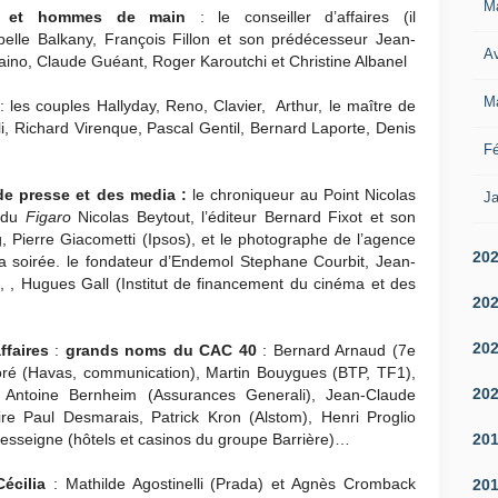
M
ues et hommes de main
: le conseiller d’affaires (il
sabelle Balkany, François Fillon et son prédécesseur Jean-
Av
uaino, Claude Guéant, Roger Karoutchi et Christine Albanel
M
: les couples Hallyday, Reno, Clavier, Arthur, le maître de
Boli, Richard Virenque, Pascal Gentil, Bernard Laporte, Denis
Fé
de presse et des media :
le chroniqueur au Point Nicolas
Ja
n du
Figaro
Nicolas Beytout, l’éditeur Bernard Fixot et son
, Pierre Giacometti (Ipsos), et le photographe de l’agence
20
 la soirée. le fondateur d’Endemol Stephane Courbit, Jean-
, , Hugues Gall (Institut de financement du cinéma et des
20
20
ffaires
:
grands noms du CAC 40
: Bernard Arnaud (7e
loré (Havas, communication), Martin Bouygues (BTP, TF1),
20
, Antoine Bernheim (Assurances Generali), Jean-Claude
aire Paul Desmarais, Patrick Kron (Alstom), Henri Proglio
20
 Desseigne (hôtels et casinos du groupe Barrière)…
écilia
: Mathilde Agostinelli (Prada) et Agnès Cromback
20