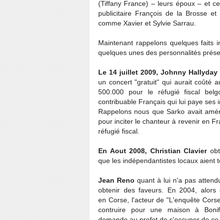
(Tiffany France) – leurs époux – et ce
publicitaire François de la Brosse e
comme Xavier et Sylvie Sarrau.
Maintenant rappelons quelques faits i
quelques unes des personnalités prés
Le 14 juillet 2009, Johnny Hallyday
un concert "gratuit" qui aurait coûté
500.000 pour le réfugié fiscal be
contribuable Français qui lui paye ses
Rappelons nous que Sarko avait aména
pour inciter le chanteur à revenir en Fra
réfugié fiscal.
En Aout 2008, Christian Clavier
obt
que les indépendantistes locaux aient
Jean Reno
quant à lui n'a pas attend
obtenir des faveurs. En 2004, alors q
en Corse, l'acteur de "L'enquête Cors
contruire pour une maison à Bonif
demande au prefet de s'occuper de ce pe