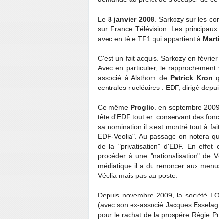
Le
8 janvier 2008
, Sarkozy sur les co
sur France Télévision. Les principaux 
avec en tête TF1 qui appartient à
Mart
C'est un fait acquis. Sarkozy en févrie
Avec en particulier, le rapprochement v
associé à Alsthom de
Patrick Kron
qu
centrales nucléaires : EDF, dirigé depu
Ce même
Proglio
, en septembre 2009,
tête d'EDF tout en conservant des fonct
sa nomination il s'est montré tout à fa
EDF-Veolia". Au passage on notera que
de la "privatisation" d'EDF. En effe
procéder à une "nationalisation" de V
médiatique il a du renoncer aux menus
Véolia mais pas au poste.
Depuis novembre 2009, la société L
(avec son ex-associé Jacques Esselag
pour le rachat de la prospére Régie Publ