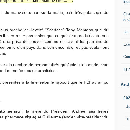
upe dont tu es maintenant le chef.....".
lec
ient du mauvais roman sur la mafia, pale trés pale copie du
Que
dev
 plus proche de l'excité "Scarface" Tony Montana que du
La 
il n'en reste pas moins que ce qui s'est produit cette nuit
 une prise de pouvoir comme en révent les parrains de
Eco
'économie d'un pays dans son ensemble, et pas seulement
fia.
Cou
n certain nombre de personnalités qui étaient là lors de cette
Ils
'ont nommée deux journalistes.
t présentes à la fête selon le rapport que le FBI aurait pu
Arch
20
.
Ju
trito sensu
: la mère du Président, Andrée, ses frères
pes pharmaceutique) et Guillaume (ancien vice-président du
Ju