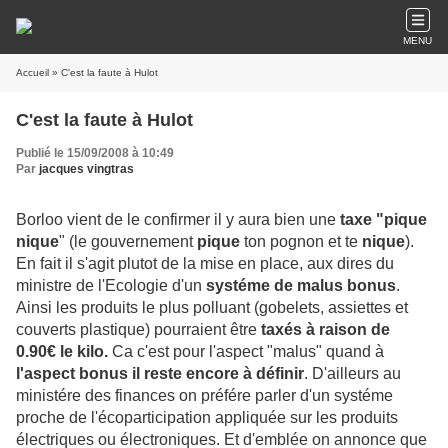
MENU
Accueil
» C'est la faute à Hulot
C'est la faute à Hulot
Publié le 15/09/2008 à 10:49
Par
jacques vingtras
Borloo vient de le confirmer il y aura bien une
taxe "pique
nique
" (le gouvernement
pique
ton pognon et te
nique
).
En fait il s'agit plutot de la mise en place, aux dires du
ministre de l'Ecologie d'un
systéme de malus bonus
.
Ainsi les produits le plus polluant (gobelets, assiettes et
couverts plastique) pourraient être
taxés à raison de
0.90€ le kilo.
Ca c'est pour l'aspect "malus" quand à
l'aspect bonus il reste encore à définir
. D'ailleurs au
ministére des finances on préfére parler d'un systéme
proche de l'écoparticipation appliquée sur les produits
électriques ou électroniques. Et d'emblée on annonce que