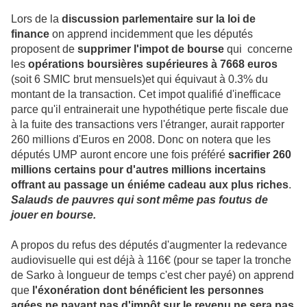
Lors de la
discussion parlementaire sur la loi de
finance
on apprend incidemment que les députés
proposent de
supprimer l'impot de bourse
qui concerne
les
opérations boursières supérieures à 7668 euros
(soit 6 SMIC brut mensuels)et qui équivaut à 0.3% du
montant de la transaction. Cet impot qualifié d'inefficace
parce qu'il entrainerait une hypothétique perte fiscale due
à la fuite des transactions vers l'étranger, aurait rapporter
260 millions d'Euros en 2008. Donc on notera que les
députés UMP auront encore une fois préféré
sacrifier 260
millions certains pour d'autres millions incertains
offrant au passage un éniéme cadeau aux plus riches
.
Salauds de pauvres qui sont même pas foutus de
jouer en bourse.
A propos du refus des députés d'augmenter la redevance
audiovisuelle qui est déjà à 116€ (pour se taper la tronche
de Sarko à longueur de temps c'est cher payé) on apprend
que
l'éxonération dont bénéficient les personnes
agées ne payant pas d'impôt sur le revenu ne sera pas