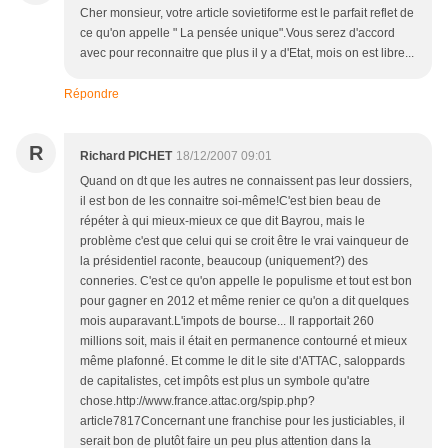
Cher monsieur, votre article sovietiforme est le parfait reflet de
ce qu'on appelle " La pensée unique".Vous serez d'accord
avec pour reconnaitre que plus il y a d'Etat, mois on est libre...
Répondre
R
Richard PICHET
18/12/2007 09:01
Quand on dt que les autres ne connaissent pas leur dossiers,
il est bon de les connaitre soi-même!C'est bien beau de
répéter à qui mieux-mieux ce que dit Bayrou, mais le
problème c'est que celui qui se croit être le vrai vainqueur de
la présidentiel raconte, beaucoup (uniquement?) des
conneries. C'est ce qu'on appelle le populisme et tout est bon
pour gagner en 2012 et même renier ce qu'on a dit quelques
mois auparavant.L'impots de bourse... Il rapportait 260
millions soit, mais il était en permanence contourné et mieux
même plafonné. Et comme le dit le site d'ATTAC, saloppards
de capitalistes, cet impôts est plus un symbole qu'atre
chose.http://www.france.attac.org/spip.php?
article7817Concernant une franchise pour les justiciables, il
serait bon de plutôt faire un peu plus attention dans la