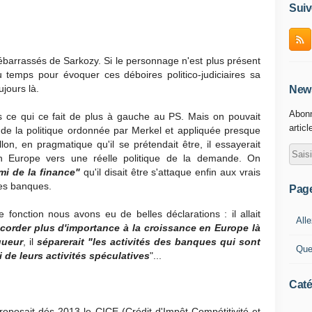
Suiv
ébarrassés de Sarkozy. Si le personnage n'est plus présent
u temps pour évoquer ces déboires politico-judiciaires sa
ujours là.
News
Abonn
s ce qui ce fait de plus à gauche au PS. Mais on pouvait
articl
de la politique ordonnée par Merkel et appliquée presque
lon, en pragmatique qu'il se prétendait être, il essayerait
 en Europe vers une réelle politique de la demande. On
i de la finance"
qu'il disait être s'attaque enfin aux vrais
les banques.
Pag
 fonction nous avons eu de belles déclarations : il allait
Alle
ccorder plus d'importance à la croissance en Europe là
gueur
, il
séparerait "les activités des banques qui sont
Que
i de leurs activités spéculatives
"...
Caté
proposait dés 2013 le CICE (Crédit d'Impôt Compétitivité et