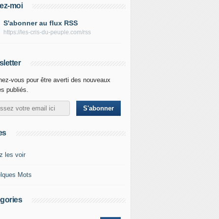
ez-moi
S'abonner au flux RSS
https://les-cris-du-peuple.com/rss
letter
ez-vous pour être averti des nouveaux
es publiés.
es
z les voir
lques Mots
gories