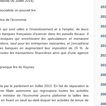
llande 06 Juillet 2014)
20
cialiste on pouvait lire :
20
vice de l’économie
20
 qui sont utiles à l’investissement et à l’emploi, de leurs
ux banques françaises d’exercer dans les paradis fiscaux. Il
20
 toxiques qui enrichissent les spéculateurs et menacent
tions, sauf pour les entreprises naissantes, et j’encadrerai
20
 des banques en augmentant leur imposition de 15 %. Je
toutes les transactions financières ainsi que d’une agence
20
20
 presque lire du Keynes
20
20
e par le parlement en Juillet 2013. En fait de séparation la
 filiale autonome qui regroupera toutes les activités
20
 ministre de l'économie pourra plafonner la tailles des
en fixant un seuil au-delà duquel les activités de tenue de
20