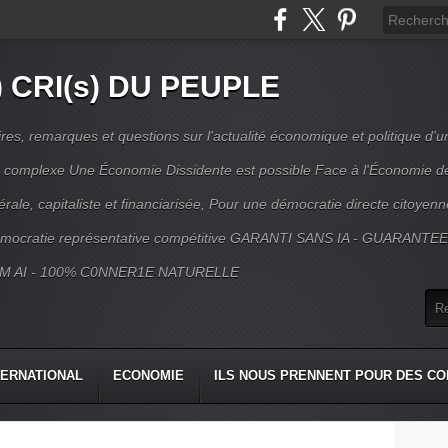
) CRI(s) DU PEUPLE
s, remarques et questions sur l'actualité économique et politique d'un
ns complexe Une Économie Dissidente est possible Face à l'Économie d
érale, capitaliste et financiarisée, Pour une démocratie directe citoyenn
mocratie représentative compétitive GARANTI SANS IA - GUARANTE
M AI - 100% C0NNER1E NATURELLE
TERNATIONAL
ECONOMIE
ILS NOUS PRENNENT POUR DES CO