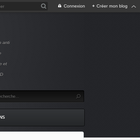
Connexion
+
Créer mon blog
 anti
e
e et
ED
NS