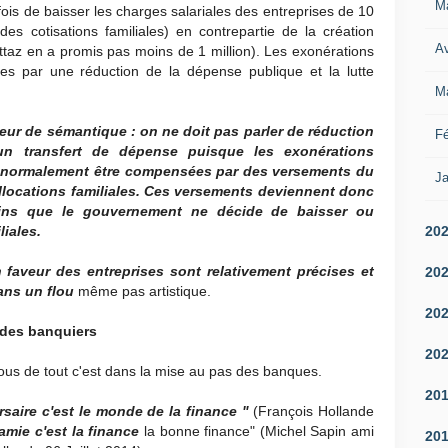
M
fois de baisser les charges salariales des entreprises de 10
 des cotisations familiales) en contrepartie de la création
Av
ttaz en a promis pas moins de 1 million). Les exonérations
ées par une réduction de la dépense publique et la lutte
M
eur de sémantique : on ne doit pas parler de réduction
Fé
n transfert de dépense puisque les exonérations
t normalement être compensées par des versements du
Ja
'allocations familiales. Ces versements deviennent donc
ins que le gouvernement ne décide de baisser ou
20
liales.
 faveur des entreprises sont relativement précises et
20
dans un flou
même pas artistique.
20
 des banquiers
20
ous de tout c'est dans la mise au pas des banques.
20
rsaire c'est le monde de la finance "
(François Hollande
amie c'est la finance
la bonne finance" (Michel Sapin ami
20