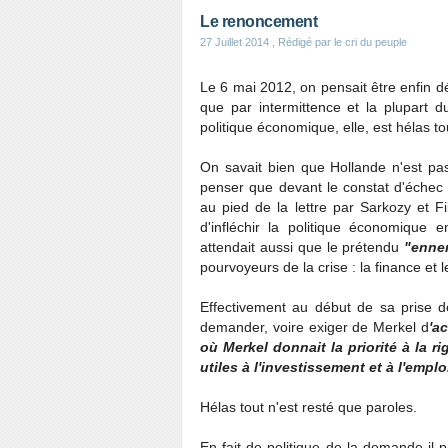
Le renoncement
27 Juillet 2014
, Rédigé par le cri du peuple
Le 6 mai 2012, on pensait être enfin d
que par intermittence et la plupart d
politique économique, elle, est hélas to
On savait bien que Hollande n'est pa
penser que devant le constat d'échec 
au pied de la lettre par Sarkozy et Fil
d'infléchir la politique économique
attendait aussi que le prétendu
"ennem
pourvoyeurs de la crise : la finance et 
Effectivement au début de sa prise de
demander, voire exiger de Merkel d
'a
où Merkel donnait la priorité à la ri
utiles à l'investissement et à l'emplo
Hélas tout n'est resté que paroles.
En fait de politique de la demande il 