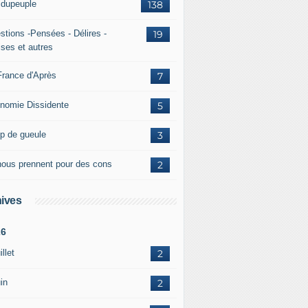
ridupeuple
138
stions -Pensées - Délires -
19
ises et autres
France d'Après
7
nomie Dissidente
5
p de gueule
3
 nous prennent pour des cons
2
ives
26
illet
2
in
2