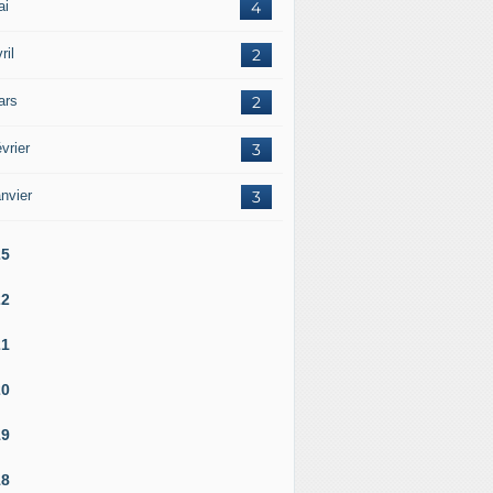
ai
4
ril
2
ars
2
vrier
3
nvier
3
25
22
21
20
19
18