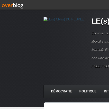
LE(s
Commentaire
libéral sa
Marché, lib
non une dé
FREE FRO
DÉMOCRATIE
POLITIQUE
IN