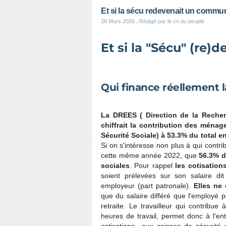
Et si la sécu redevenait un commu
28 Mars 2026
, Rédigé par le cri du peuple
Et si la "Sécu" (re
Qui finance réellement 
La DREES ( Direction de la Recherc
chiffrait la contribution des ména
Sécurité Sociale) à 53.3% du total e
Si on s'intéresse non plus à qui contri
cette même année 2022, que
56.3% d
sociales
. Pour rappel
les cotisation
soient prélevées sur son salaire dit
employeur (part patronale).
Elles ne 
que du salaire différé que l'employé 
retraite. Le travailleur qui contribue
heures de travail, permet donc à l'en