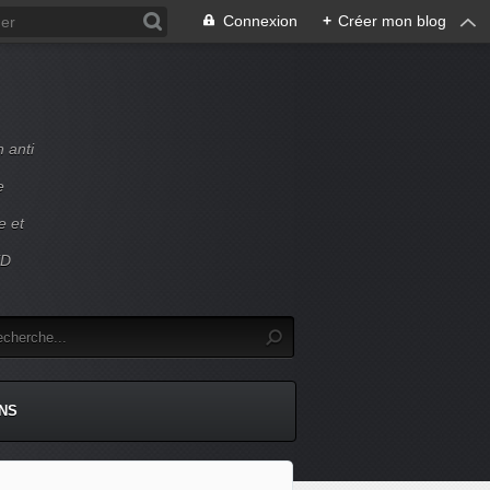
Connexion
+
Créer mon blog
 anti
e
e et
ED
NS