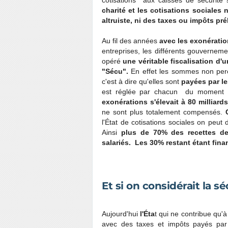
cotisations aux caisses de sécurité 
charité et les cotisations sociales
altruiste, ni des taxes ou impôts pr
Au fil des années
avec les exonératio
entreprises, les différents gouverne
opéré
une véritable fiscalisation d'
"Sécu".
En effet les sommes non perç
c'est à dire qu'elles sont
payées par le
est réglée par chacun du moment 
exonérations s'élevait à 80 milliard
ne sont plus totalement compensés.
l'État de cotisations sociales on peut 
Ainsi
plus de 70% des recettes de 
salariés. Les 30% restant étant fina
Et si on considérait la
Aujourd'hui
l'Éta
t qui ne contribue qu'à
avec des taxes et impôts payés par 