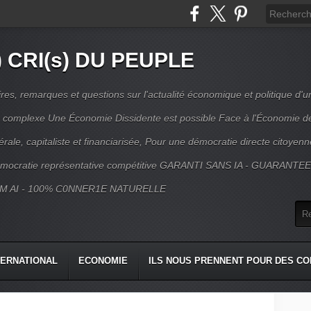
) CRI(s) DU PEUPLE
s, remarques et questions sur l'actualité économique et politique d'un
ns complexe Une Économie Dissidente est possible Face à l'Économie d
érale, capitaliste et financiarisée, Pour une démocratie directe citoyenn
mocratie représentative compétitive GARANTI SANS IA - GUARANTE
M AI - 100% C0NNER1E NATURELLE
TERNATIONAL
ECONOMIE
ILS NOUS PRENNENT POUR DES CO