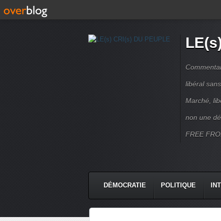
LE(s
Commentaire
libéral sa
Marché, lib
non une dé
FREE FRO
DÉMOCRATIE
POLITIQUE
IN