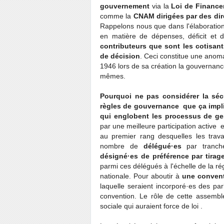
gouvernement
via la
Loi de Finance
comme la
CNAM
dirigées par des di
Rappelons nous que dans l'élaboration e
en matière de dépenses, déficit et d
contributeurs que sont les cotisan
de décision
. Ceci constitue une anoma
1946 lors de sa création la gouvernance
mêmes.
Pourquoi ne pas considérer la séc
règles de gouvernance que ça impl
qui englobent les processus de ges
par une meilleure participation active
au premier rang desquelles les travail
nombre de
délégué·es
par tranche
désigné·es de préférence par tirag
parmi ces délégués à l'échelle de la ré
nationale. Pour aboutir à
une convent
laquelle seraient incorporé·es des par
convention. Le rôle de cette assemblé
sociale qui auraient force de loi .