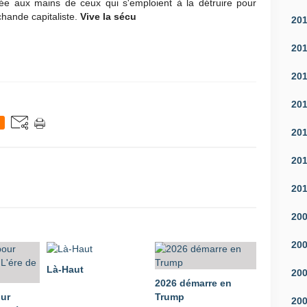
sée aux mains de ceux qui s'emploient à la détruire pour
chande capitaliste.
Vive la sécu
20
20
20
20
20
20
20
20
20
Là-Haut
20
2026 démarre en
our
Trump
20