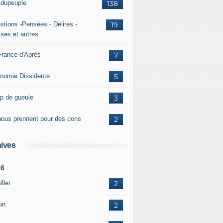
ridupeuple
138
stions -Pensées - Délires -
19
ises et autres
France d'Après
7
nomie Dissidente
5
p de gueule
3
 nous prennent pour des cons
2
ives
26
illet
2
in
2