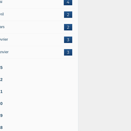
ai
4
ril
2
ars
2
vrier
3
nvier
3
25
22
21
20
19
18