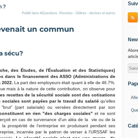
Suiv
n ?
Publié dans
#Questions -Pensées - Délires - devises et autres
)devenait un commun
News
Abonn
la sécu?
articl
he, des Études, de l'Évaluation et des Statistiques)
ges dans le financement des ASSO (Administrations de
n 2022.
La part des employeurs était quant à elle de 46.7%.
Pag
bue mais à la nature de cette contribution, on observe pour
es recettes de la sécurité sociale sont des cotisations
Alle
s sociales sont payées par le travail du salarié
qu'elles
 "brut" (part salariale) ou versées directement par son
Que
constituent en rien "des charges sociales"
et ne sont
perçoit en cas de survenance d'un aléa de la vie ou de la
Caté
 à la prospérité de l'entreprise en produisant pendant ses
treprise, incarnée par le patron de verser à l'URSSAF les