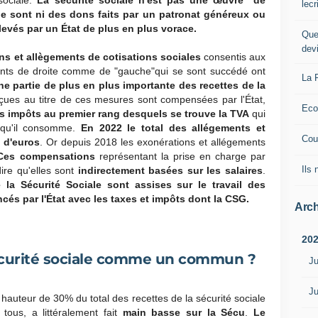
sociale.
La sécurité sociale n'est pas une œuvre de
lec
 ne sont ni des dons faits par un patronat généreux ou
élevés par un État de plus en plus vorace.
Que
dev
ns et allègements de cotisations sociales
consentis aux
ments de droite comme de "gauche"qui se sont succédé ont
La 
une partie de plus en plus importante des recettes de la
ues au titre de ces mesures sont compensées par l'État,
Eco
s impôts au premier rang desquels se trouve la TVA
qui
qu'il consomme.
En 2022 le total des allégements et
Cou
s d'euros
. Or depuis 2018 les exonérations et allégements
Ces compensations
représentant la prise en charge par
Ils
dire qu'elles sont
indirectement basées sur les salaires
.
la Sécurité Sociale sont assises sur le travail des
ncés par l'État avec les taxes et impôts dont la CSG.
Arch
20
 sécurité sociale comme un commun ?
Ju
Ju
 hauteur de 30% du total des recettes de la sécurité sociale
tous, a littéralement fait
main basse sur la Sécu
.
Le