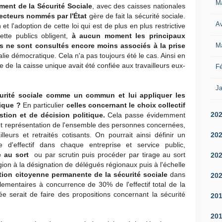
M
ment de la Sécurité Sociale
, avec des caisses nationales
recteurs nommés par l'État
gère de fait la sécurité sociale.
Av
t l'adoption de cette loi qui est de plus en plus restrictive
ette publics obligent,
à aucun moment les principaux
M
ts ne sont consultés encore moins associés à la prise
lie démocratique. Cela n'a pas toujours été le cas. Ainsi en
 de la caisse unique avait été confiée aux travailleurs eux-
Fé
Ja
urité sociale comme un commun et lui appliquer les
ique ?
En particulier
celles concernant le choix collectif
20
tion et de décision politique.
Cela passe évidemment
 et représentation de l'ensemble des personnes concernées,
20
leurs et retraités cotisants. On pourrait ainsi définir un
 d'effectif dans chaque entreprise et service public,
e au sort
ou par scrutin puis procéder par tirage au sort
20
gion à la désignation de délégués régionaux puis à l'échelle
ion citoyenne permanente de la sécurité sociale
dans
20
lementaires à concurrence de 30% de l'effectif total de la
e serait de faire des propositions concernant la sécurité
20
20